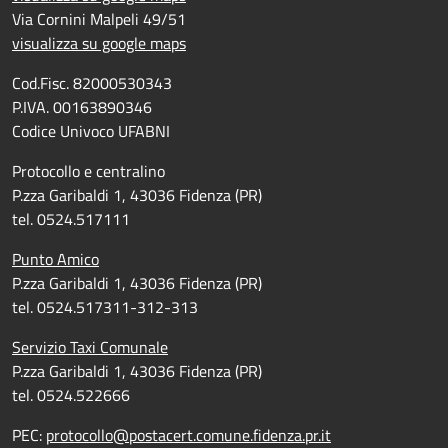
Via Cornini Malpeli 49/51
visualizza su google maps
Cod.Fisc. 82000530343
P.IVA. 00163890346
Codice Univoco UFABNI
Protocollo e centralino
P.zza Garibaldi 1, 43036 Fidenza (PR)
tel. 0524.517111
Punto Amico
P.zza Garibaldi 1, 43036 Fidenza (PR)
tel. 0524.517311-312-313
Servizio Taxi Comunale
P.zza Garibaldi 1, 43036 Fidenza (PR)
tel. 0524.522666
PEC:
protocollo@postacert.comune.fidenza.pr.it