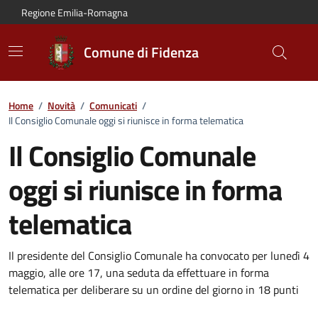
Vai al contenuto principale
Vai alla navigazione del sito
Vai al piede di pagina
Regione Emilia-Romagna
Comune di Fidenza
Home
/
Novità
/
Comunicati
/
Il Consiglio Comunale oggi si riunisce in forma telematica
Il Consiglio Comunale
oggi si riunisce in forma
telematica
Dettagli del comunicato:
Il presidente del Consiglio Comunale ha convocato per lunedì 4
maggio, alle ore 17, una seduta da effettuare in forma
telematica per deliberare su un ordine del giorno in 18 punti