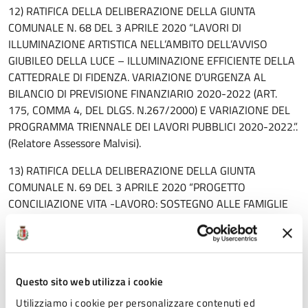
12) RATIFICA DELLA DELIBERAZIONE DELLA GIUNTA
COMUNALE N. 68 DEL 3 APRILE 2020 “LAVORI DI
ILLUMINAZIONE ARTISTICA NELL’AMBITO DELL’AVVISO
GIUBILEO DELLA LUCE – ILLUMINAZIONE EFFICIENTE DELLA
CATTEDRALE DI FIDENZA. VARIAZIONE D’URGENZA AL
BILANCIO DI PREVISIONE FINANZIARIO 2020-2022 (ART.
175, COMMA 4, DEL DLGS. N.267/2000) E VARIAZIONE DEL
PROGRAMMA TRIENNALE DEI LAVORI PUBBLICI 2020-2022.”.
(Relatore Assessore Malvisi).
13) RATIFICA DELLA DELIBERAZIONE DELLA GIUNTA
COMUNALE N. 69 DEL 3 APRILE 2020 “PROGETTO
CONCILIAZIONE VITA -LAVORO: SOSTEGNO ALLE FAMIGLIE
PER LA FREQUENZA DI CENTRI ESTIVI” PROMOSSO E
FINANZIATO DALLA REGIONE EMILIA-ROMAGNA
NELL’AMBITO DEL FONDO SOCIALE EUROPEO 2014-2020
OT.9 ASSE II INCLUSIONE. PRIORITA’ 9.4. ANNO 2020.
Questo sito web utilizza i cookie
ADESIONE E APPROVAZIONE LINEE GUIDA PERCORSO
DISTRETTUALE E SCHEMA DI AVVISO SOGGETTI GESTORI
Utilizziamo i cookie per personalizzare contenuti ed