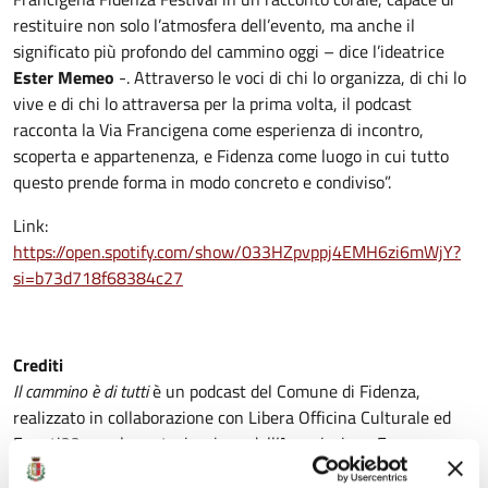
restituire non solo l’atmosfera dell’evento, ma anche il
significato più profondo del cammino oggi – dice l’ideatrice
Ester Memeo
-. Attraverso le voci di chi lo organizza, di chi lo
vive e di chi lo attraversa per la prima volta, il podcast
racconta la Via Francigena come esperienza di incontro,
scoperta e appartenenza, e Fidenza come luogo in cui tutto
questo prende forma in modo concreto e condiviso”.
Link:
https://open.spotify.com/show/033HZpvppj4EMH6zi6mWjY?
si=b73d718f68384c27
Crediti
Il cammino è di tutti
è un podcast del Comune di Fidenza,
realizzato in collaborazione con Libera Officina Culturale ed
Eventi22, con la partecipazione dell’Associazione Europea
delle Vie Francigene.