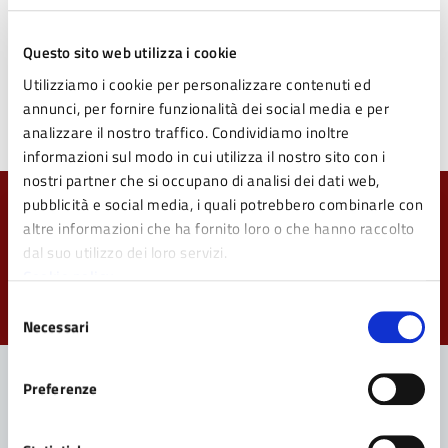
Voce: Lorenzo Dardano
Ideazione e testi: Ester Memeo
Questo sito web utilizza i cookie
Riprese audio e post-produzione: Antonio Mezzadra
Produzione: Podstar
Utilizziamo i cookie per personalizzare contenuti ed
annunci, per fornire funzionalità dei social media e per
analizzare il nostro traffico. Condividiamo inoltre
informazioni sul modo in cui utilizza il nostro sito con i
nostri partner che si occupano di analisi dei dati web,
pubblicità e social media, i quali potrebbero combinarle con
Quanto sono chiare le informazioni su questa
altre informazioni che ha fornito loro o che hanno raccolto
pagina?
dal suo utilizzo dei loro servizi.
Cookie policy
Valuta da 1 a 5 stelle la pagina
Selezione
Valuta 1 stelle su 5
Valuta 2 stelle su 5
Valuta 3 stelle su 5
Valuta 4 stelle su 5
Valuta 5 stelle su 5
Necessari
del
consenso
Preferenze
Contatta il Comune