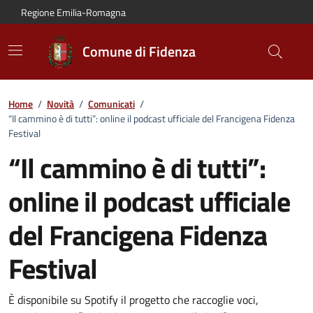
Vai al contenuto principale
Vai alla navigazione del sito
Vai al piede di pagina
Regione Emilia-Romagna
Comune di Fidenza
Home
/
Novità
/
Comunicati
/
“Il cammino è di tutti”: online il podcast ufficiale del Francigena Fidenza
Festival
“Il cammino è di tutti”:
online il podcast ufficiale
del Francigena Fidenza
Festival
Dettagli del comunicato:
È disponibile su Spotify il progetto che raccoglie voci,