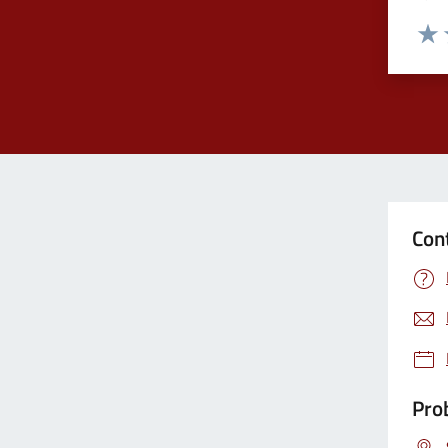
Valuta
Valu
Con
Prob