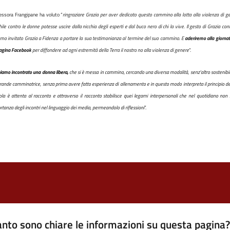
essora Frangipane ha voluto “
ringraziare Grazia per aver dedicato questo cammino alla lotta alla violenza di 
ile contro le donne potesse uscire dalla nicchia degli esperti e dal buco nero di chi la vive. Il gesto di Grazia con
mo invitato Grazia a Fidenza a portare la sua testimonianza al termine del suo cammino. E
aderiremo alla giorna
agina Facebook
per diffondere ad ogni estremità della Terra il nostro no alla violenza di genere
“.
iamo incontrato una donna libera,
che si è messa in cammino, cercando una diversa modalità, senz’altro sostenibil
rande camminatrice, senza prima avere fatto esperienza di allenamento e in questo modo interpreta il principio de
ola è attenta al racconto e attraverso il racconto stabilisce quei legami interpersonali che nel quotidiano non 
rtanza degli incontri nel linguaggio dei media, permeandolo di riflessioni
”.
nto sono chiare le informazioni su questa pagina