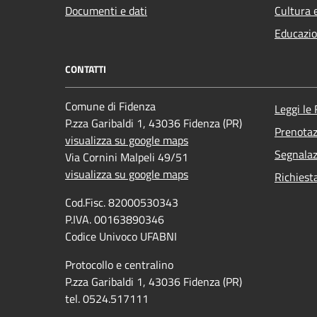
Documenti e dati
Cultura 
Educazio
CONTATTI
Comune di Fidenza
Leggi le
P.zza Garibaldi 1, 43036 Fidenza (PR)
Prenota
visualizza su google maps
Segnalaz
Via Cornini Malpeli 49/51
visualizza su google maps
Richiest
Cod.Fisc. 82000530343
P.IVA. 00163890346
Codice Univoco UFABNI
Protocollo e centralino
P.zza Garibaldi 1, 43036 Fidenza (PR)
tel. 0524.517111