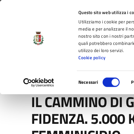
Vai al contenuto principale
Vai alla navigazione del sito
Vai al piede di pagina
Regione Emilia-Romagna
Questo sito web utilizza i c
Utilizziamo i cookie per per
Comune di Fidenza
media e per analizzare il nos
nostro sito con i nostri part
il portale di servizi e informazioni del C
quali potrebbero combinarle
utilizzo dei loro servizi.
Cookie policy
Amministrazione
Novità
Servizi
Selezione
Home
/
Novità
/
Comunicati
/
IL CAMMINO DI GRAZIA 
Necessari
P
del
consenso
IL CAMMINO DI 
FIDENZA. 5.000 