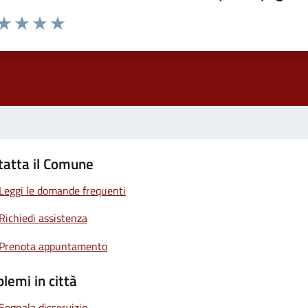
 da 1 a 5 stelle la pagina
ta 1 stelle su 5
Valuta 2 stelle su 5
Valuta 3 stelle su 5
Valuta 4 stelle su 5
Valuta 5 stelle su 5
tatta il Comune
Leggi le domande frequenti
Richiedi assistenza
Prenota appuntamento
lemi in città
Segnala disservizio