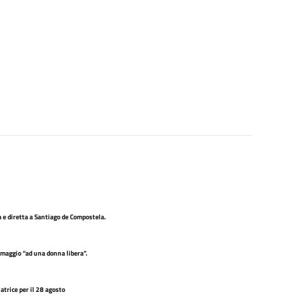
a e diretta a Santiago de Compostela.
omaggio “ad una donna libera”.
atrice per il 28 agosto