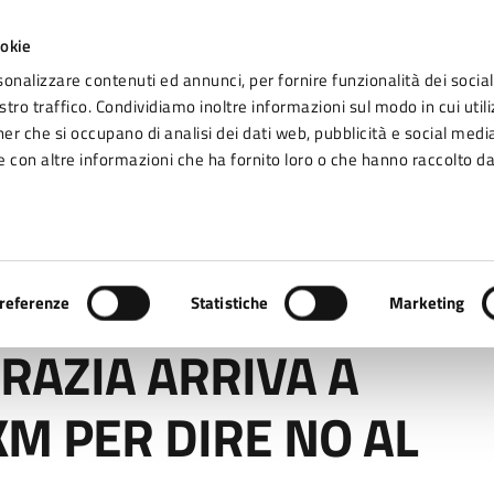
ookie
sonalizzare contenuti ed annunci, per fornire funzionalità dei social
tro traffico. Condividiamo inoltre informazioni sul modo in cui utiliz
Seg
ner che si occupano di analisi dei dati web, pubblicità e social media
omune di Fidenza
 con altre informazioni che ha fornito loro o che hanno raccolto da
Vivere Fidenza
ARRIVA A FIDENZA. 5.000 KM PER DIRE NO AL FEMMINICIDIO
referenze
Statistiche
Marketing
GRAZIA ARRIVA A
KM PER DIRE NO AL