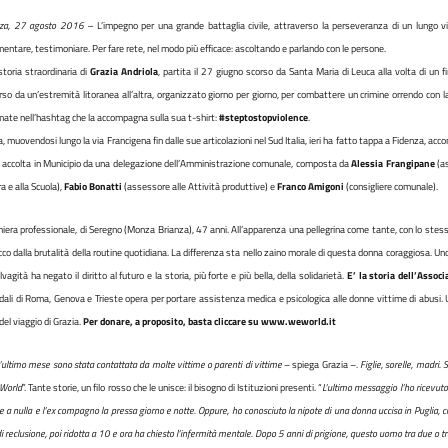
nza, 27 agosto 2016 –
L’impegno per una grande battaglia civile, attraverso la perseveranza di un lungo v
entare, testimoniare. Per fare rete, nel modo più efficace: ascoltando e parlando con le persone.
 storia straordinaria di
Grazia Andriola
, partita il 27 giugno scorso da Santa Maria di Leuca alla volta di un
rso da un’estremità litoranea all’altra, organizzato giorno per giorno, per combattere un crimine orrendo con l
mate nell’hashtag che la accompagna sulla sua t-shirt:
#steptostopviolence
.
a, muovendosi lungo la via Francigena fin dalle sue articolazioni nel Sud Italia, ieri ha fatto tappa a Fidenza, a
 accolta in Municipio da una delegazione dell’Amministrazione comunale, composta da
Alessia Frangipane
(a
a e alla Scuola),
Fabio Bonatti
(assessore alle Attività produttive) e
Franco Amigoni
(consigliere comunale).
miera professionale, di Seregno (Monza Brianza), 47 anni. All’apparenza una pellegrina come tante, con lo stesso
cco dalla brutalità della routine quotidiana. La differenza sta nello zaino morale di questa donna coraggiosa. U
vagità ha negato il diritto al futuro e la storia, più forte e più bella, della solidarietà.
E’ la storia dell’Asso
ali di Roma, Genova e Trieste opera per portare assistenza medica e psicologica alle donne vittime di abusi. Un 
del viaggio di Grazia.
Per donare, a proposito, basta cliccare su www.weworld.it
’ultimo mese sono stata contattata da molte vittime o parenti di vittime
– spiega Grazia –.
Figlie, sorelle, madri.
World
”. Tante storie, un filo rosso che le unisce: il bisogno di Istituzioni presenti. “
L’ultimo messaggio l’ho ricevut
te a nulla e l’ex compagno la pressa giorno e notte. Oppure, ho conosciuto la nipote di una donna uccisa in Puglia, 
i reclusione, poi ridotta a 10 e ora ha chiesto l’infermità mentale. Dopo 5 anni di prigione, questo uomo tra due o tr