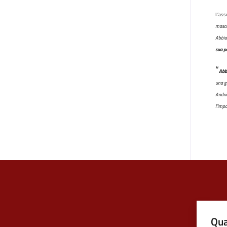
L’ass
masch
Abbia
sua p
“
Abb
una g
Andri
l’impo
Qua