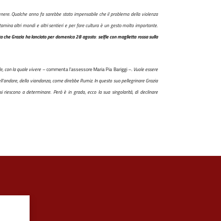
genere. Qualche anno fa sarebbe stato impensabile che il problema della violenza
tamina altri mondi e altri sentieri e per fare cultura è un gesto molto importante.
ta che Grazia ha lanciato per domenica 28 agosto
:
selfie con maglietta rossa sulla
e, con la quale vivere
– commenta l’assessore Maria Pia Bariggi –.
Vuole essere
ll’andare, della viandanza, come direbbe Rumiz. In questo suo pellegrinare Grazia
si riescono a determinare. Però è in grado, ecco la sua singolarità, di declinare
?