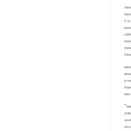
Fide
docum
E’ la
perco
subli
Grazi
stata
Cultur
Infer
dista
la mal
Osped
base 
“
Nell
di We
servi
anni d