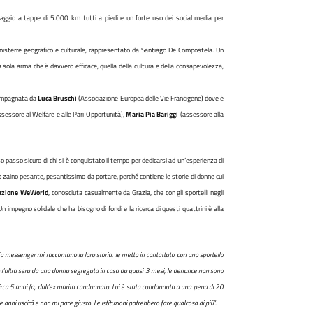
iaggio a tappe di 5.000 km tutti a piedi e un forte uso dei social media per
 finisterre geografico e culturale, rappresentato da Santiago De Compostela. Un
a sola arma che è davvero efficace, quella della cultura e della consapevolezza,
ccompagnata da
Luca Bruschi
(Associazione Europea delle Vie Francigene) dove è
ssessore al Welfare e alle Pari Opportunità),
Maria Pia Bariggi
(assessore alla
 passo sicuro di chi si è conquistato il tempo per dedicarsi ad un’esperienza di
no zaino pesante, pesantissimo da portare, perché contiene le storie di donne cui
ciazione WeWorld
, conosciuta casualmente da Grazia, che con gli sportelli negli
impegno solidale che ha bisogno di fondi e la ricerca di questi quattrini è alla
 Su messenger mi raccontano la loro storia, le metto in contattato con uno sportello
o l’altra sera da una donna segregata in casa da quasi 3 mesi, le denunce non sono
circa 5 anni fa, dall’ex marito condannato. Lui è stato condannato a una pena di 20
e anni uscirà e non mi pare giusto. Le istituzioni potrebbero fare qualcosa di più
”.