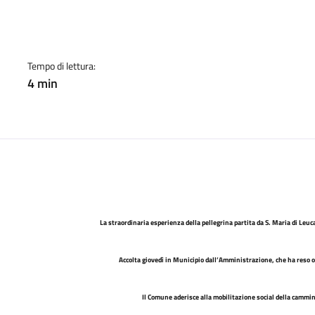
cato:
Tempo di lettura:
4 min
La straordinaria esperienza della pellegrina partita da S. Maria di Leuc
Accolta giovedì in Municipio dall’Amministrazione, che ha reso 
Il Comune aderisce alla mobilitazione social della cammin