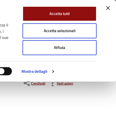
Accetta tutti
za il
Facebook
Twitter
YouTube
uici su:
Cerca:
Accetta selezionati
, i
l suo
Rifiuta
Servizi Online
Tutti gli argomenti
Mostra dettagli
Condividi
Vedi azioni