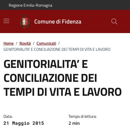
Vai al contenuto principale
Vai alla navigazione del sito
Vai al piede di pagina
Regione Emilia-Romagna
Comune di Fidenza
Home
/
Novità
/
Comunicati
/
GENITORIALITA’ E CONCILIAZIONE DEI TEMPI DI VITA E LAVORO
GENITORIALITA’ E
CONCILIAZIONE DEI
TEMPI DI VITA E LAVORO
Dettagli del comunicato:
Data:
Tempo di lettura:
2 min
21 Maggio 2015