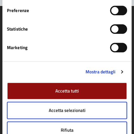
consenso
Preferenze
Statistiche
Comune di Fidenza
Marketing
AMMINISTRAZIONE
Organi di governo
Mostra dettagli
Aree amministrative
Uffici
Accetta tutti
Enti e fondazioni
Politici
Accetta selezionati
Personale amministrativo
Documenti e dati
Rifiuta