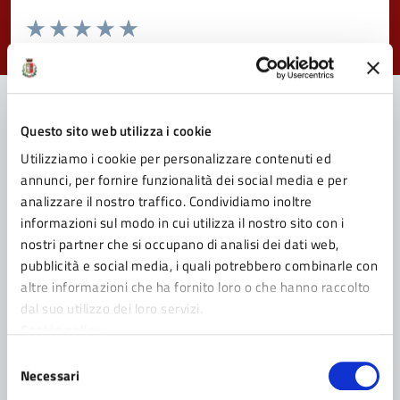
Valuta da 1 a 5 stelle la pagina
Valuta 1 stelle su 5
Valuta 2 stelle su 5
Valuta 3 stelle su 5
Valuta 4 stelle su 5
Valuta 5 stelle su 5
Questo sito web utilizza i cookie
Contatta il Comune
Utilizziamo i cookie per personalizzare contenuti ed
annunci, per fornire funzionalità dei social media e per
Leggi le domande frequenti
analizzare il nostro traffico. Condividiamo inoltre
Richiedi assistenza
informazioni sul modo in cui utilizza il nostro sito con i
nostri partner che si occupano di analisi dei dati web,
Prenota appuntamento
pubblicità e social media, i quali potrebbero combinarle con
altre informazioni che ha fornito loro o che hanno raccolto
Problemi in città
dal suo utilizzo dei loro servizi.
Cookie policy
Segnala disservizio
Selezione
Necessari
del