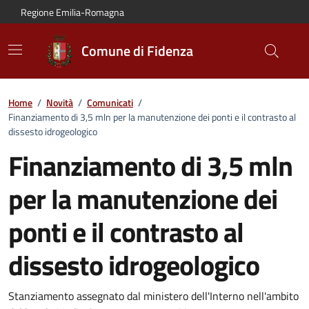
Vai al contenuto principale
Vai alla navigazione del sito
Vai al piede di pagina
Regione Emilia-Romagna
Comune di Fidenza
Home
/
Novità
/
Comunicati
/
Finanziamento di 3,5 mln per la manutenzione dei ponti e il contrasto al
dissesto idrogeologico
Finanziamento di 3,5 mln
per la manutenzione dei
ponti e il contrasto al
dissesto idrogeologico
Dettagli del comunicato:
Stanziamento assegnato dal ministero dell'Interno nell'ambito