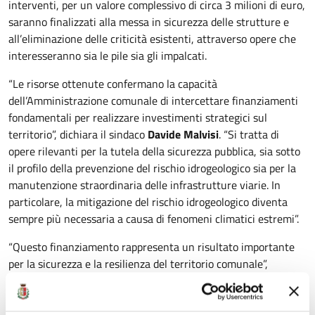
interventi, per un valore complessivo di circa 3 milioni di euro,
saranno finalizzati alla messa in sicurezza delle strutture e
all’eliminazione delle criticità esistenti, attraverso opere che
interesseranno sia le pile sia gli impalcati.
“Le risorse ottenute confermano la capacità
dell’Amministrazione comunale di intercettare finanziamenti
fondamentali per realizzare investimenti strategici sul
territorio”, dichiara il sindaco
Davide Malvisi
. “Si tratta di
opere rilevanti per la tutela della sicurezza pubblica, sia sotto
il profilo della prevenzione del rischio idrogeologico sia per la
manutenzione straordinaria delle infrastrutture viarie. In
particolare, la mitigazione del rischio idrogeologico diventa
sempre più necessaria a causa di fenomeni climatici estremi”.
“Questo finanziamento rappresenta un risultato importante
per la sicurezza e la resilienza del territorio comunale”,
aggiunge l’assessore ai Lavori pubblici
Marco Tedeschi
. “Gli
interventi previsti permetteranno di affrontare criticità che
negli ultimi anni hanno causato allagamenti, dissesti e