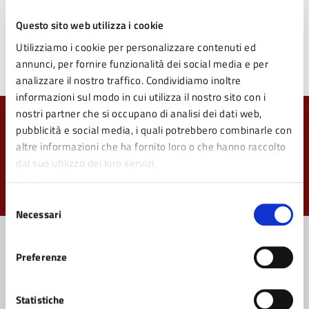
problemi alla viabilità, attraverso opere concrete di
Questo sito web utilizza i cookie
prevenzione e messa in sicurezza”.
Utilizziamo i cookie per personalizzare contenuti ed
annunci, per fornire funzionalità dei social media e per
analizzare il nostro traffico. Condividiamo inoltre
informazioni sul modo in cui utilizza il nostro sito con i
nostri partner che si occupano di analisi dei dati web,
Quanto sono chiare le informazioni su questa
pubblicità e social media, i quali potrebbero combinarle con
pagina?
altre informazioni che ha fornito loro o che hanno raccolto
dal suo utilizzo dei loro servizi.
Valuta da 1 a 5 stelle la pagina
Cookie policy
Valuta 1 stelle su 5
Valuta 2 stelle su 5
Valuta 3 stelle su 5
Valuta 4 stelle su 5
Valuta 5 stelle su 5
Selezione
Necessari
del
consenso
Preferenze
Contatta il Comune
Statistiche
Leggi le domande frequenti