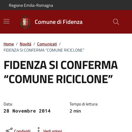
Vai al contenuto principale
Vai alla navigazione del sito
Vai al piede di pagina
Regione Emilia-Romagna
Comune di Fidenza
Home
/
Novità
/
Comunicati
/
FIDENZA SI CONFERMA “COMUNE RICICLONE”
FIDENZA SI CONFERMA
“COMUNE RICICLONE”
Dettagli del comunicato:
Data:
Tempo di lettura:
2 min
28 Novembre 2014
Condividi
Vedi azioni