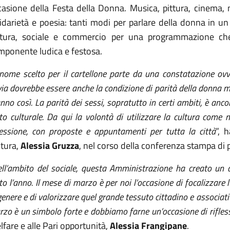
asione della Festa della Donna. Musica, pittura, cinema, me
idarietà e poesia: tanti modi per parlare della donna in u
ltura, sociale e commercio per una programmazione che
mponente ludica e festosa.
 nome scelto per il cartellone parte da una constatazione ovv
ia dovrebbe essere anche la condizione di parità della donna 
nno così. La parità dei sessi, sopratutto in certi ambiti, è an
to culturale. Da qui la volontà di utilizzare la cultura come
lessione, con proposte e appuntamenti per tutta la città
”, 
ltura,
Alessia Gruzza
, nel corso della conferenza stampa di 
ll’ambito del sociale, questa Amministrazione ha creato un 
to l’anno. Il mese di marzo è per noi l’occasione di focalizzare l
genere e di valorizzare quel grande tessuto cittadino e associati
zo è un simbolo forte e dobbiamo farne un’occasione di rifles
fare e alle Pari opportunità,
Alessia Frangipane
.