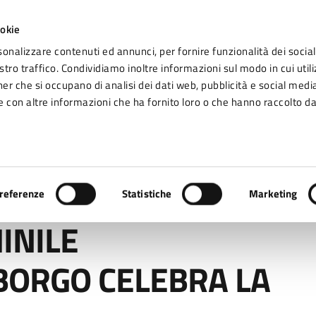
ookie
sonalizzare contenuti ed annunci, per fornire funzionalità dei social
tro traffico. Condividiamo inoltre informazioni sul modo in cui utiliz
Seg
ner che si occupano di analisi dei dati web, pubblicità e social media
omune di Fidenza
 con altre informazioni che ha fornito loro o che hanno raccolto da
Vivere Fidenza
 SINGOLARE”… E BORGO CELEBRA LA DONNA
referenze
Statistiche
Marketing
INILE
BORGO CELEBRA LA