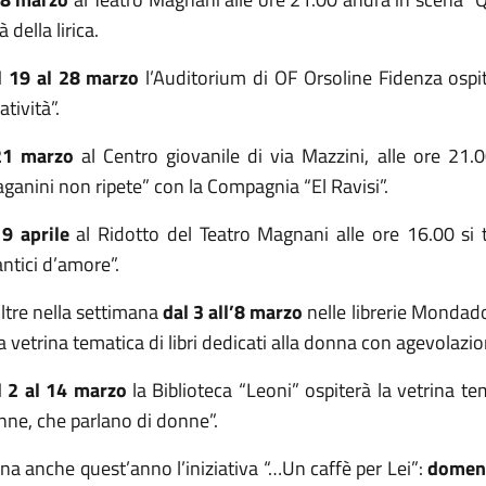
à della lirica.
l 19 al 28 marzo
l’Auditorium di OF Orsoline Fidenza ospit
atività”.
21 marzo
al Centro giovanile di via Mazzini, alle ore 21.
ganini non ripete” con la Compagnia “El Ravisi”.
9 aprile
al Ridotto del Teatro Magnani alle ore 16.00 si t
ntici d’amore”.
ltre nella settimana
dal 3 all’8 marzo
nelle librerie Mondadori
 vetrina tematica di libri dedicati alla donna con agevolazion
l 2 al 14 marzo
la Biblioteca “Leoni” ospiterà la vetrina tem
nne, che parlano di donne”.
na anche quest’anno l’iniziativa “…Un caffè per Lei”:
domen