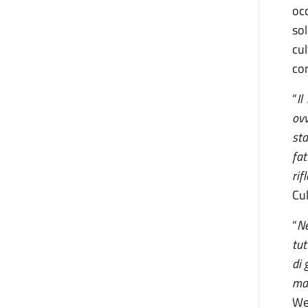
occ
sol
cu
co
“
Il
ovv
sta
fat
rif
Cu
“
Ne
tut
di 
mar
Wel