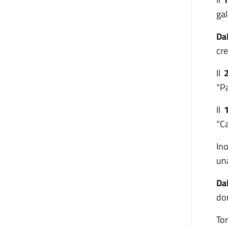
gal
Da
cre
Il
“Pa
Il
1
“Ca
Ino
una
Da
do
Tor