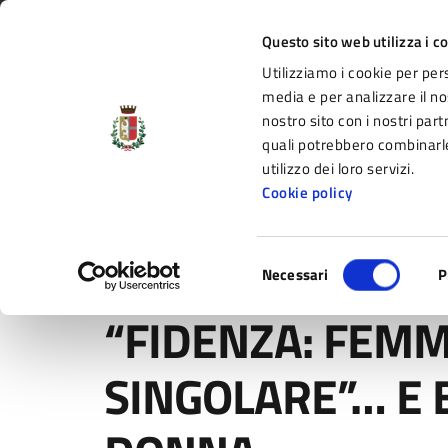
Vai al contenuto principale
Vai alla navigazione del sito
Vai al piede di pagina
Regione Emilia-Romagna
Questo sito web utilizza i c
Utilizziamo i cookie per per
Comune di Fidenza
media e per analizzare il nos
nostro sito con i nostri part
il portale di servizi e informazioni del C
quali potrebbero combinarle
utilizzo dei loro servizi.
Cookie policy
Amministrazione
Novità
Servizi
Selezione
Home
/
Novità
/
Comunicati
/
“FIDENZA: FEMMINILE
Necessari
P
del
consenso
“FIDENZA: FEMM
SINGOLARE”… E 