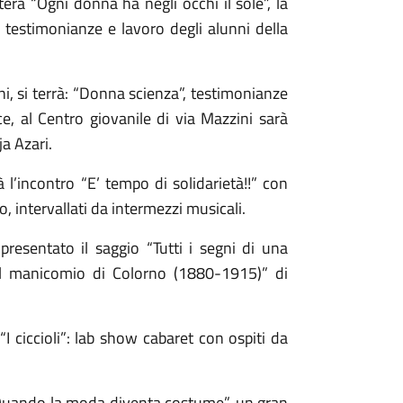
terà “Ogni donna ha negli occhi il sole”, la
 testimonianze e lavoro degli alunni della
ni, si terrà: “Donna scienza”, testimonianze
e, al Centro giovanile di via Mazzini sarà
ja Azari.
 l’incontro “E’ tempo di solidarietà!!” con
, intervallati da intermezzi musicali.
 presentato il saggio “Tutti i segni di una
el manicomio di Colorno (1880-1915)” di
“I ciccioli”: lab show cabaret con ospiti da
“Quando la moda diventa costume”, un gran