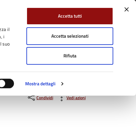
Accetta tutti
za il
Facebook
Twitter
YouTube
uici su:
Cerca:
Accetta selezionati
, i
l suo
Rifiuta
Servizi Online
Tutti gli argomenti
Mostra dettagli
Condividi
Vedi azioni