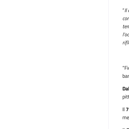
“
Il
con
tem
l’o
rif
“Fi
ban
Da
pit
Il
7
mer