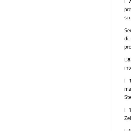
Il
pr
scu
Se
di
pro
L’
8
int
Il
ma
Ste
Il
1
Zel
Il
1