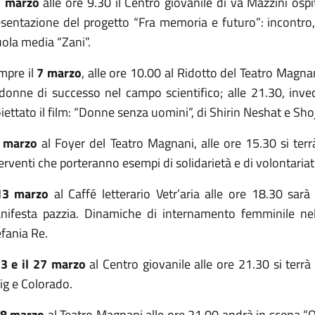
7 marzo
alle ore 9.30 il Centro giovanile di va Mazzini ospi
esentazione del progetto “Fra memoria e futuro”: incontro,
ola media “Zani”.
mpre il
7 marzo
, alle ore 10.00 al Ridotto del Teatro Magna
 donne di successo nel campo scientifico; alle 21.30, invec
iettato il film: “Donne senza uomini”, di Shirin Neshat e Sho
 marzo
al Foyer del Teatro Magnani, alle ore 15.30 si terrà
erventi che porteranno esempi di solidarietà e di volontariato
13 marzo
al Caffé letterario Vetr’aria alle ore 18.30 sarà
nifesta pazzia. Dinamiche di internamento femminile n
fania Re.
3 e il 27 marzo
al Centro giovanile alle ore 21.30 si terrà 
ig e Colorado.
8 marzo
al Teatro Magnani alle ore 21.00 andrà in scena 