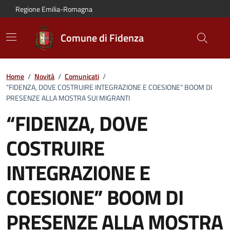
Vai al contenuto principale
Vai alla navigazione del sito
Vai al piede di pagina
Regione Emilia-Romagna
Comune di Fidenza
Home
/
Novità
/
Comunicati
/
“FIDENZA, DOVE COSTRUIRE INTEGRAZIONE E COESIONE” BOOM DI
PRESENZE ALLA MOSTRA SUI MIGRANTI
“FIDENZA, DOVE
COSTRUIRE
INTEGRAZIONE E
COESIONE” BOOM DI
PRESENZE ALLA MOSTRA