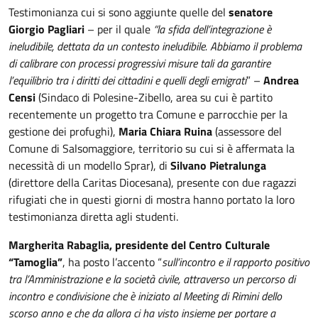
Testimonianza cui si sono aggiunte quelle del
senatore
Giorgio Pagliari
– per il quale
“la sfida dell’integrazione è
ineludibile, dettata da un contesto ineludibile. Abbiamo il problema
di calibrare con processi progressivi misure tali da garantire
l’equilibrio tra i diritti dei cittadini e quelli degli emigrati
” –
Andrea
Censi
(Sindaco di Polesine-Zibello, area su cui è partito
recentemente un progetto tra Comune e parrocchie per la
gestione dei profughi),
Maria Chiara Ruina
(assessore del
Comune di Salsomaggiore, territorio su cui si è affermata la
necessità di un modello Sprar), di
Silvano Pietralunga
(direttore della Caritas Diocesana), presente con due ragazzi
rifugiati che in questi giorni di mostra hanno portato la loro
testimonianza diretta agli studenti.
Margherita Rabaglia, presidente del Centro Culturale
“Tamoglia”
, ha posto l’accento “
sull’incontro e il rapporto positivo
tra l’Amministrazione e la società civile, attraverso un percorso di
incontro e condivisione che è iniziato al Meeting di Rimini dello
scorso anno e che da allora ci ha visto insieme per portare a