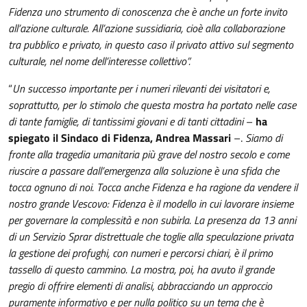
Fidenza uno strumento di conoscenza che è anche un forte invito
all’azione culturale. All’azione sussidiaria, cioè alla collaborazione
tra pubblico e privato, in questo caso il privato attivo sul segmento
culturale, nel nome dell’interesse collettivo”
.
“
Un successo importante per i numeri rilevanti dei visitatori e,
soprattutto, per lo stimolo che questa mostra ha portato nelle case
di tante famiglie, di tantissimi giovani e di tanti cittadini
–
ha
spiegato il Sindaco di Fidenza, Andrea Massari
–.
Siamo di
fronte alla tragedia umanitaria più grave del nostro secolo e come
riuscire a passare dall’emergenza alla soluzione è una sfida che
tocca ognuno di noi. Tocca anche Fidenza e ha ragione da vendere il
nostro grande Vescovo: Fidenza è il modello in cui lavorare insieme
per governare la complessità e non subirla. La presenza da 13 anni
di un Servizio Sprar distrettuale che toglie alla speculazione privata
la gestione dei profughi, con numeri e percorsi chiari, è il primo
tassello di questo cammino. La mostra, poi, ha avuto il grande
pregio di offrire elementi di analisi, abbracciando un approccio
puramente informativo e per nulla politico su un tema che è