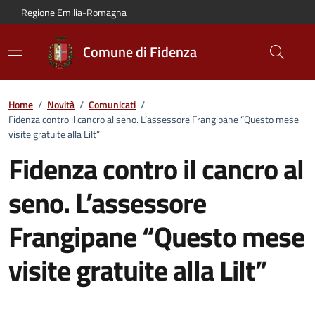
Vai al contenuto principale
Vai alla navigazione del sito
Vai al piede di pagina
Regione Emilia-Romagna
Comune di Fidenza
Home
/
Novità
/
Comunicati
/
Fidenza contro il cancro al seno. L’assessore Frangipane “Questo mese
visite gratuite alla Lilt”
Fidenza contro il cancro al
seno. L’assessore
Frangipane “Questo mese
visite gratuite alla Lilt”
Dettagli del comunicato: