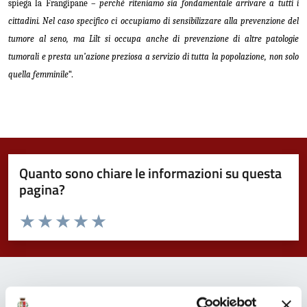
spiega la Frangipane –
perché riteniamo sia fondamentale arrivare a tutti i
cittadini. Nel caso specifico ci occupiamo di sensibilizzare alla prevenzione del
tumore al seno, ma Lilt si occupa anche di prevenzione di altre patologie
tumorali e presta un’azione preziosa a servizio di tutta la popolazione, non solo
quella femminile
“.
Quanto sono chiare le informazioni su questa
pagina?
Valuta da 1 a 5 stelle la pagina
Valuta 1 stelle su 5
Valuta 2 stelle su 5
Valuta 3 stelle su 5
Valuta 4 stelle su 5
Valuta 5 stelle su 5