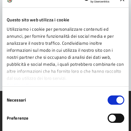
Contatta il Comune
Leggi le domande frequenti
Questo sito web utilizza i cookie
Richiedi assistenza
Utilizziamo i cookie per personalizzare contenuti ed
annunci, per fornire funzionalità dei social media e per
Prenota appuntamento
analizzare il nostro traffico. Condividiamo inoltre
informazioni sul modo in cui utilizza il nostro sito con i
Problemi in città
nostri partner che si occupano di analisi dei dati web,
pubblicità e social media, i quali potrebbero combinarle con
Segnala disservizio
altre informazioni che ha fornito loro o che hanno raccolto
dal suo utilizzo dei loro servizi.
Cookie policy
Selezione
Necessari
del
consenso
Preferenze
Comune di Fidenza