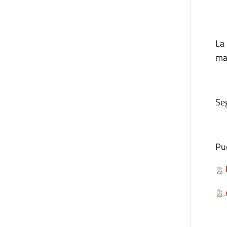
La
ma
Seg
Puo