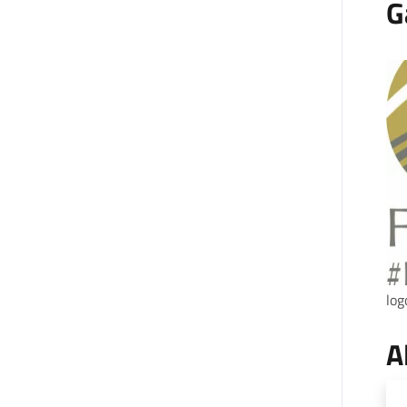
G
log
A