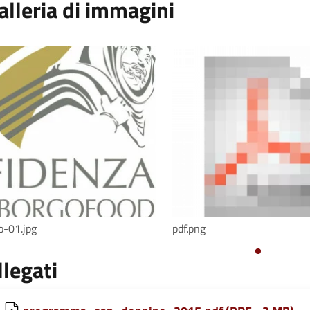
alleria di immagini
o-01.jpg
pdf.png
llegati