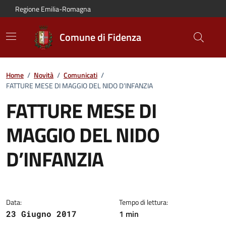
Vai al contenuto principale
Vai alla navigazione del sito
Vai al piede di pagina
Regione Emilia-Romagna
Comune di Fidenza
Home
/
Novità
/
Comunicati
/
FATTURE MESE DI MAGGIO DEL NIDO D’INFANZIA
FATTURE MESE DI
MAGGIO DEL NIDO
D’INFANZIA
Dettagli del comunicato:
Data:
Tempo di lettura:
1 min
23 Giugno 2017