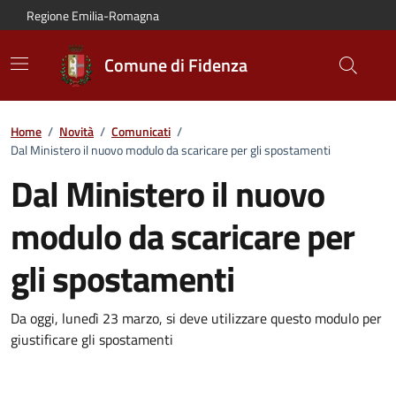
Vai al contenuto principale
Vai alla navigazione del sito
Vai al piede di pagina
Regione Emilia-Romagna
Comune di Fidenza
Home
/
Novità
/
Comunicati
/
Dal Ministero il nuovo modulo da scaricare per gli spostamenti
Dal Ministero il nuovo
modulo da scaricare per
gli spostamenti
Dettagli del comunicato:
Da oggi, lunedì 23 marzo, si deve utilizzare questo modulo per
giustificare gli spostamenti