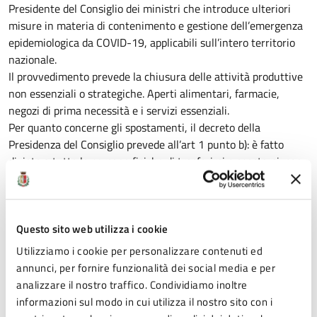
Presidente del Consiglio dei ministri che introduce ulteriori
misure in materia di contenimento e gestione dell’emergenza
epidemiologica da COVID-19, applicabili sull’intero territorio
nazionale.
Il provvedimento prevede la chiusura delle attività produttive
non essenziali o strategiche. Aperti alimentari, farmacie,
negozi di prima necessità e i servizi essenziali.
Per quanto concerne gli spostamenti, il decreto della
Presidenza del Consiglio prevede all’art 1 punto b): è fatto
divieto a tutte le persone fisiche di trasferirsi o spostarsi, con
mezzi di trasporto pubblici o privati, in un comune diverso
rispetto a quello in cui attualmente si trovano, salvo che per
comprovate esigenze lavorative, di assoluta urgenza ovvero
Questo sito web utilizza i cookie
per motivi di salute; conseguentemente all’articolo 1, comma
1, lettera a), del decreto del Presidente del Consiglio dei
Utilizziamo i cookie per personalizzare contenuti ed
ministri 8 marzo 2020 le parole “E’ consentito il rientro presso
annunci, per fornire funzionalità dei social media e per
il proprio domicilio, abitazione o residenza” sono soppresse.
analizzare il nostro traffico. Condividiamo inoltre
Sul punto era intervenuta nella giornata di ieri l’ordinanza
informazioni sul modo in cui utilizza il nostro sito con i
Interno-Salute adottata in attesa del nuovo dpcm.