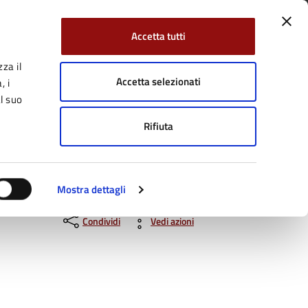
Accetta tutti
za il
Facebook
Twitter
YouTube
uici su:
Cerca:
Accetta selezionati
, i
l suo
Rifiuta
Servizi Online
Tutti gli argomenti
Mostra dettagli
Condividi
Vedi azioni