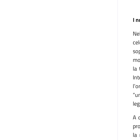
I n
Nel
ce
so
mon
la 
In
l’
“u
leg
A 
pro
la