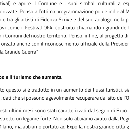
stival) e aprire il Comune e i suoi simboli culturali a e
lorizzate. Penso all’ottima programmazione pop e indie al M
 e tra gli artisti di Fidenza Scrive e del suo analogo nella 
ovi come il Festival OF4, costruito chiamando i grandi del
 i Comuni del nostro territorio. Penso, infine, al progetto 
forzato anche con il riconoscimento ufficiale della Presiden
la Grande Guerra”.
po e il turismo che aumenta
to questo si è tradotto in un aumento dei flussi turistici, sia
, dati che si possono agevolmente recuperare dal sito dell’O
esti ultimi mesi sono stati caratterizzati dal segno di Exp
stretto un legame forte. Non solo abbiamo avuto dalla Regio
ilano, ma abbiamo portato ad Expo la nostra grande città gra