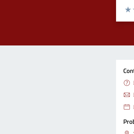
Valuta
Valu
Con
Prob