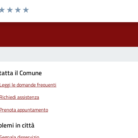
 da 1 a 5 stelle la pagina
ta 1 stelle su 5
Valuta 2 stelle su 5
Valuta 3 stelle su 5
Valuta 4 stelle su 5
Valuta 5 stelle su 5
tatta il Comune
Leggi le domande frequenti
Richiedi assistenza
Prenota appuntamento
lemi in città
Segnala disservizio