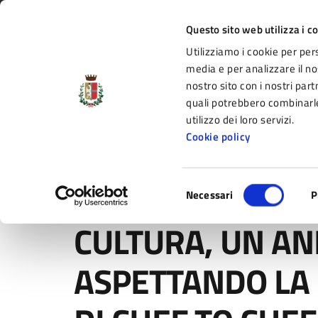
Vai al contenuto principale
Vai alla navigazione del sito
Vai al piede di pagina
Regione Emilia-Romagna
Questo sito web utilizza i c
Utilizziamo i cookie per per
Comune di Fidenza
media e per analizzare il nos
nostro sito con i nostri part
il portale di servizi e informazioni del C
quali potrebbero combinarle
utilizzo dei loro servizi.
Cookie policy
Amministrazione
Novità
Servizi
Selezione
Home
/
Novità
/
Comunicati
/
CULTURA, UN ANNO DI 
Necessari
P
del
consenso
CULTURA, UN AN
ASPETTANDO LA 