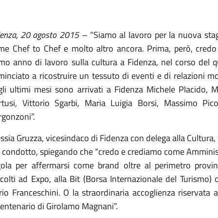
denza, 20 agosto 2015 –
“Siamo al lavoro per la nuova stagi
me Chef to Chef e molto altro ancora. Prima, però, credo s
imo anno di lavoro sulla cultura a Fidenza, nel corso del
inciato a ricostruire un tessuto di eventi e di relazioni mo
gli ultimi mesi sono arrivati a Fidenza Michele Placido, M
rtusi, Vittorio Sgarbi, Maria Luigia Borsi, Massimo Pi
rgonzoni”.
ssia Gruzza, vicesindaco di Fidenza con delega alla Cultura, tr
i condotto, spiegando che “credo e crediamo come Amministr
gola per affermarsi come brand oltre al perimetro provin
colti ad Expo, alla Bit (Borsa Internazionale del Turismo) 
io Franceschini. O la straordinaria accoglienza riservata 
centenario di Girolamo Magnani”.