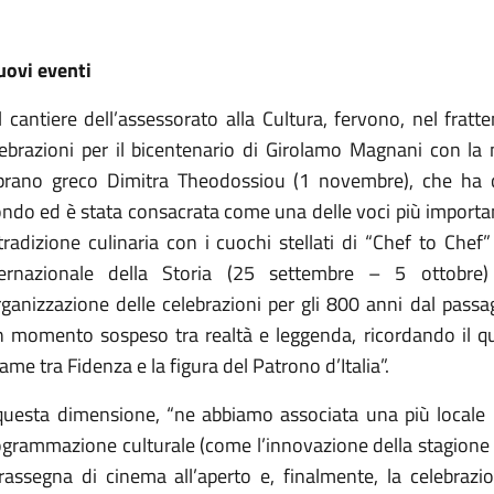
uovi eventi
 cantiere dell’assessorato alla Cultura, fervono, nel fratte
lebrazioni per il bicentenario di Girolamo Magnani con la
prano greco Dimitra Theodossiou (1 novembre), che ha ca
do ed è stata consacrata come una delle voci più important
tradizione culinaria con i cuochi stellati di “Chef to Chef”
ternazionale della Storia (25 settembre – 5 ottobre
organizzazione delle celebrazioni per gli 800 anni dal pass
n momento sospeso tra realtà e leggenda, ricordando il q
ame tra Fidenza e la figura del Patrono d’Italia”.
questa dimensione, “ne abbiamo associata una più locale p
grammazione culturale (come l’innovazione della stagione li
 rassegna di cinema all’aperto e, finalmente, la celebrazi