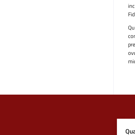
in
Fid
Qu
co
pr
ov
mio
Qua