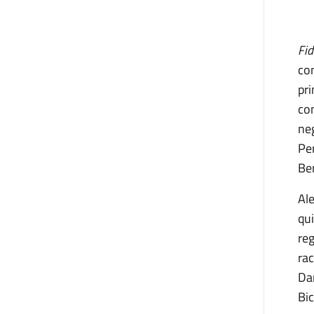
Fi
co
pr
com
ne
Pe
Be
Ale
qu
re
rac
Dar
Bi