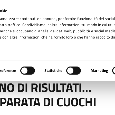
ookie
sonalizzare contenuti ed annunci, per fornire funzionalità dei social
tro traffico. Condividiamo inoltre informazioni sul modo in cui utiliz
Seg
ner che si occupano di analisi dei dati web, pubblicità e social media
omune di Fidenza
 con altre informazioni che ha fornito loro o che hanno raccolto da
Vivere Fidenza
RISULTATI… ASPETTANDO LA PARATA DI CUOCHI DI CHEF TO CHEF
referenze
Statistiche
Marketing
NO DI RISULTATI…
PARATA DI CUOCHI