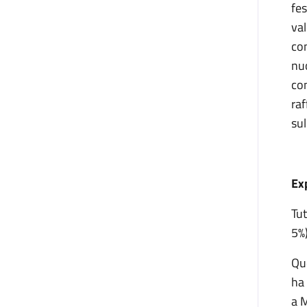
fe
va
con
nu
con
raf
sul
Ex
Tut
5%)
Qu
ha 
a M