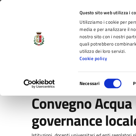
Vai al contenuto principale
Vai alla navigazione del sito
Vai al piede di pagina
Regione Emilia-Romagna
Questo sito web utilizza i c
Utilizziamo i cookie per per
Comune di Fidenza
media e per analizzare il nos
nostro sito con i nostri part
il portale di servizi e informazioni del C
quali potrebbero combinarle
utilizzo dei loro servizi.
Cookie policy
Amministrazione
Novità
Servizi
Selezione
Home
/
Novità
/
Comunicati
/
Convegno Acqua pubblica
Necessari
P
del
consenso
Convegno Acqua 
governance locale
Istituzioni, docenti universitari ed enti regolatori 