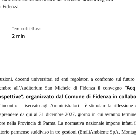
cato:
i Fidenza
Tempo di lettura:
2 min
ituzioni, docenti universitari ed enti regolatori a confronto sul futuro
“Acq
tembre all’Auditorium San Michele di Fidenza il convegno
ospettive”, organizzato dal Comune di Fidenza in colla
l’incontro – riservato agli Amministratori – è stimolare la riflessione 
raprendere da qui al 31 dicembre 2027, giorno in cui avranno termine 
ore nella Provincia di Parma. La normativa nazionale impone infatti il
ritorio parmense suddiviso in tre gestioni (EmiliAmbiente SpA, Monta