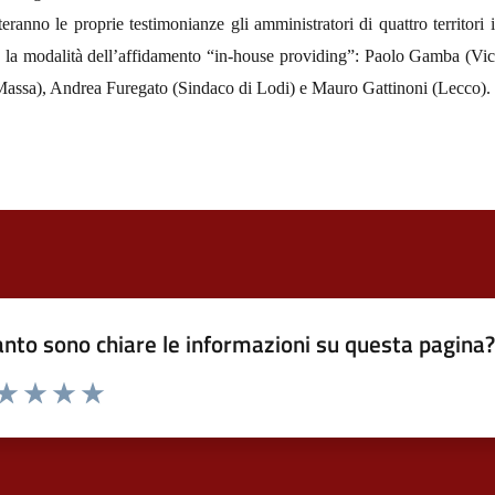
teranno le proprie testimonianze gli amministratori di quattro territori
 la modalità dell’affidamento “in-house providing”: Paolo Gamba (Vic
Massa), Andrea Furegato (Sindaco di Lodi) e Mauro Gattinoni (Lecco).
nto sono chiare le informazioni su questa pagina
 da 1 a 5 stelle la pagina
ta 1 stelle su 5
Valuta 2 stelle su 5
Valuta 3 stelle su 5
Valuta 4 stelle su 5
Valuta 5 stelle su 5