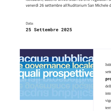
Dettagli del comuni
venerdì 26 settembre all’Auditorium San Michele d
Data:
25 Settembre 2025
Ist
set
pr
del
int
vig
ter