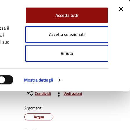
Accetta tutti
za il
Facebook
Twitter
YouTube
uici su:
Cerca:
Accetta selezionati
, i
l suo
Rifiuta
Servizi Online
Tutti gli argomenti
Mostra dettagli
Condividi
Vedi azioni
Argomenti
Acqua