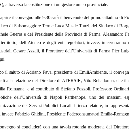
), attraverso la costituzione di un gestore unico provinciale.
aprire il convegno alle 9.30 sarà il benvenuto del primo cittadino di Fi
daco di Salsomaggiore Terme Luca Musile Tanzi, del Sindaco di Borg
hele Guerra e del Presidente della Provincia di Parma, Alessandro Fad
 territorio, dell’Ateneo e degli enti regolatori, invece, interverrann
ustriali Cesare Azzali, il Prorettore dell’Università di Parma Pier L
ni.
o il saluto di Adriano Fava, presidente di EmiliAmbiente, il convegno
ndi alla relazione del Direttore di ATERSIR, Vito Belladonna, che illust
lia Romagna, e al contributo di Stefano Pozzoli, Professore Ordina
bliche dell’Università di Napoli Parthenope, uno dei massimi esp
anizzazione dei Servizi Pubblici Locali. Il terzo relatore, in rappresentan
à invece Fabrizio Ghidini, Presidente Federconsumatori Emilia-Romagn
convegno si concluderà con una tavola rotonda moderata dal Direttore