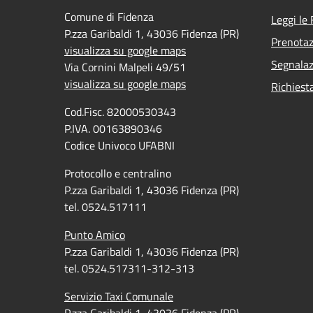
Comune di Fidenza
Leggi le
P.zza Garibaldi 1, 43036 Fidenza (PR)
Prenota
visualizza su google maps
Segnalaz
Via Cornini Malpeli 49/51
visualizza su google maps
Richiest
Cod.Fisc. 82000530343
P.IVA. 00163890346
Codice Univoco UFABNI
Protocollo e centralino
P.zza Garibaldi 1, 43036 Fidenza (PR)
tel. 0524.517111
Punto Amico
P.zza Garibaldi 1, 43036 Fidenza (PR)
tel. 0524.517311-312-313
Servizio Taxi Comunale
P.zza Garibaldi 1, 43036 Fidenza (PR)