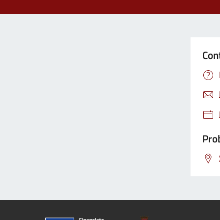
Con
Prob