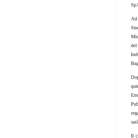
SpA
Ad 
Sin
Mic
del
Ind
Bag
Dop
qui
Emi
Pub
org
sar
Il 