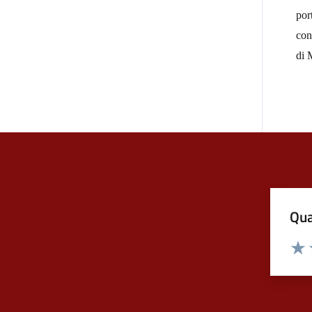
por
con
di 
Qua
Valuta
Valu