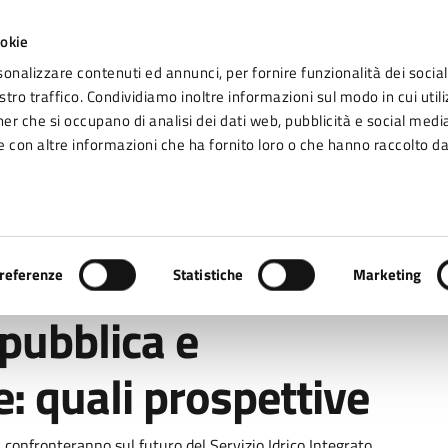
ookie
sonalizzare contenuti ed annunci, per fornire funzionalità dei social
tro traffico. Condividiamo inoltre informazioni sul modo in cui utiliz
Seg
ner che si occupano di analisi dei dati web, pubblicità e social media
omune di Fidenza
 con altre informazioni che ha fornito loro o che hanno raccolto da
Vivere Fidenza
 e governance locale: quali prospettive
referenze
Statistiche
Marketing
pubblica e
: quali prospettive
si confronteranno sul futuro del Servizio Idrico Integrato