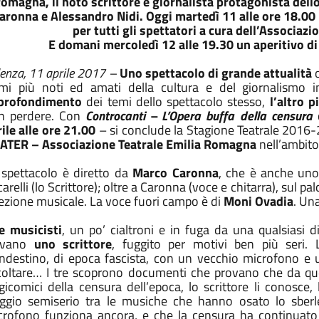
omagna, il noto scrittore e giornalista protagonista dell
aronna e Alessandro Nidi. Oggi martedì 11 alle ore 18.00 
per tutti gli spettatori a cura dell’Associazi
E domani mercoledì 12 alle 19.30 un aperitivo di
enza, 11 aprile 2017 –
Uno spettacolo di grande attualità
o
mi più noti ed amati della cultura e del giornalismo i
profondimento
dei temi dello spettacolo stesso,
l’altro p
n perdere. Con
Controcanti – L’Opera buffa della censura
ile alle ore 21.00
– si conclude la Stagione Teatrale 2016-
ATER – Associazione Teatrale Emilia Romagna
nell’ambito
 spettacolo è diretto da
Marco Caronna
, che è anche uno
arelli (lo Scrittore); oltre a Caronna (voce e chitarra), sul pa
ezione musicale. La voce fuori campo è di
Moni Ovadia
. Un
e musicisti
, un po’ cialtroni e in fuga da una qualsiasi di
ovano
uno scrittore
, fuggito per motivi ben più seri.
andestino, di epoca fascista, con un vecchio microfono e
coltare… I tre scoprono documenti che provano che da que
gicomici della censura dell’epoca, lo scrittore li conosce
aggio semiserio tra le musiche che hanno osato lo sberl
crofono funziona ancora, e che la censura ha continuato 