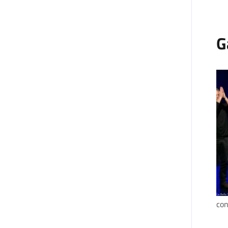
G
con