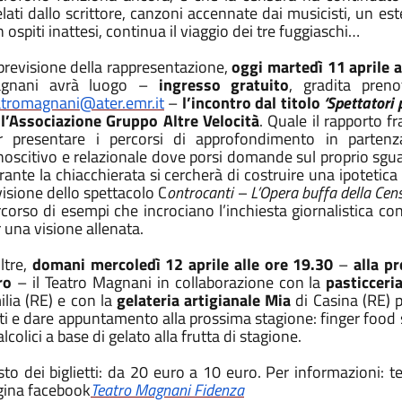
lati dallo scrittore, canzoni accennate dai musicisti, un es
 ospiti inattesi, continua il viaggio dei tre fuggiaschi…
previsione della rappresentazione,
oggi martedì 11 aprile a
gnani avrà luogo –
ingresso gratuito
, gradita pren
atromagnani@ater.emr.it
–
l’incontro dal titolo
‘Spettatori 
ll’Associazione Gruppo Altre Velocità
. Quale il rapporto f
r presentare i percorsi di approfondimento in partenz
oscitivo e relazionale dove porsi domande sul proprio sgua
ante la chiacchierata si cercherà di costruire una ipotetica
visione dello spettacolo C
ontrocanti – L’Opera buffa della Ce
corso di esempi che incrociano l’inchiesta giornalistica con
 una visione allenata.
ltre,
domani mercoledì 12 aprile alle ore 19.30
–
alla pr
ro
– il Teatro Magnani in collaborazione con la
pasticceri
lia (RE) e con la
gelateria artigianale Mia
di Casina (RE)
ti e dare appuntamento alla prossima stagione: finger food sal
lcolici a base di gelato alla frutta di stagione.
sto dei biglietti: da 20 euro a 10 euro. Per informazioni:
gina facebook
Teatro Magnani Fidenza