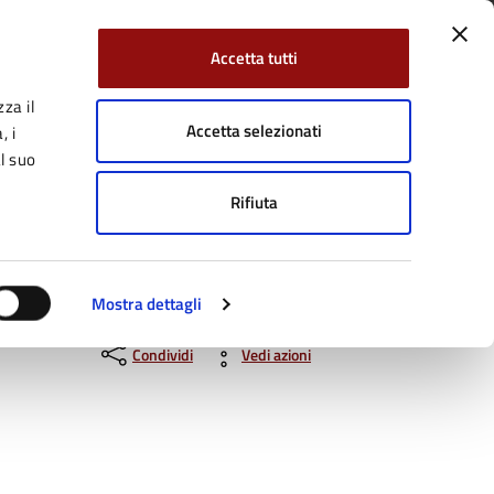
Accetta tutti
za il
Facebook
Twitter
YouTube
uici su:
Cerca:
Accetta selezionati
, i
l suo
Rifiuta
Servizi Online
Tutti gli argomenti
PRILE AL TEATRO MAGNANI DI FIDENZA
Mostra dettagli
Condividi
Vedi azioni