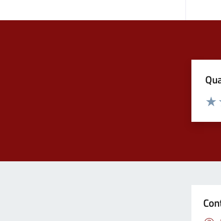
Qua
Valuta
Valu
Con