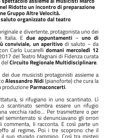
o spettacolo assieme ai musicisti Marco
nel Ridotto un incontro di preparazione
one Gruppo Altre Velocità.
 saluto organizzato dal teatro
riginale e divertente, protagonista uno dei
n Italia. E
due appuntamenti
–
uno di
iù conviviale, un aperitivo
di saluto – da
con Carlo Lucarelli
domani mercoledì 12
2017 del Teatro Magnani di Fidenza curata
 del
Circuito Regionale Multidisciplinare
.
 dei due musicisti protagonisti assieme a
lco
Alessandro Nidi
(pianoforte) che cura la
a produzione
Parmaconcerti
.
ttatura, si rifugiano in uno scantinato. Lì
 Lo scantinato sembra essere un rifugio
 una vecchia radio… Per trasmettere o per
l seminterrato si denunciavano gli orrori
, li commenta, li racconta. E così parte un
effo al regime
.
Poi i tre scoprono che il
il suo stupido cammino. Così tra misteri