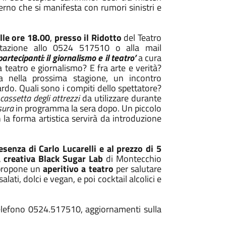
terno che si manifesta con rumori sinistri e
lle ore 18.00
,
presso il Ridotto
del Teatro
otazione allo 0524 517510 o alla mail
partecipanti: il giornalismo e il teatro’
a cura
ra teatro e giornalismo? E fra arte e verità?
a nella prossima stagione, un incontro
rdo. Quali sono i compiti dello spettatore?
cassetta degli attrezzi
da utilizzare durante
nsura
in programma la sera dopo. Un piccolo
 la forma artistica servirà da introduzione
esenza di Carlo Lucarelli e al prezzo di 5
a creativa Black Sugar Lab
di Montecchio
 propone un
aperitivo a teatro
per salutare
ati, dolci e vegan, e poi cocktail alcolici e
 telefono 0524.517510, aggiornamenti sulla