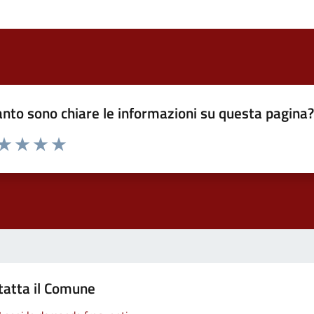
nto sono chiare le informazioni su questa pagina
 da 1 a 5 stelle la pagina
ta 1 stelle su 5
Valuta 2 stelle su 5
Valuta 3 stelle su 5
Valuta 4 stelle su 5
Valuta 5 stelle su 5
tatta il Comune