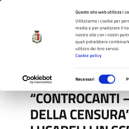
Vai al contenuto principale
Vai alla navigazione del sito
Vai al piede di pagina
Regione Emilia-Romagna
Questo sito web utilizza i c
Utilizziamo i cookie per per
Comune di Fidenza
media e per analizzare il nos
nostro sito con i nostri part
il portale di servizi e informazioni del C
quali potrebbero combinarle
utilizzo dei loro servizi.
Cookie policy
Amministrazione
Novità
Servizi
Selezione
Home
/
Novità
/
Comunicati
/
“CONTROCANTI – L’OPE
Necessari
P
del
consenso
“CONTROCANTI –
DELLA CENSURA