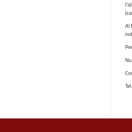
l’i
(ca
Al 
ind
Per
Nu
Co
Tel