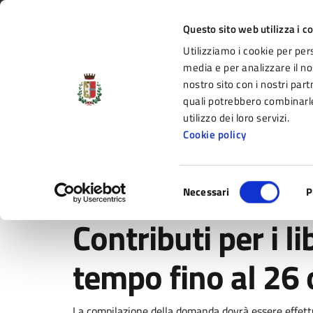
Vai al contenuto principale
Vai alla navigazione del sito
Vai al piede di pagina
Regione Emilia-Romagna
Questo sito web utilizza i c
Utilizziamo i cookie per per
Comune di Fidenza
media e per analizzare il nos
nostro sito con i nostri part
il portale di servizi e informazioni del C
quali potrebbero combinarle
utilizzo dei loro servizi.
Cookie policy
Amministrazione
Novità
Servizi
Selezione
Home
/
Novità
/
Comunicati
/
Contributi per i libri di 
Necessari
P
del
consenso
Contributi per i lib
tempo fino al 26 
La compilazione della domanda dovrà essere effett