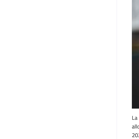
La 
all
20