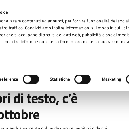
ookie
sonalizzare contenuti ed annunci, per fornire funzionalità dei social
tro traffico. Condividiamo inoltre informazioni sul modo in cui utiliz
Seg
ner che si occupano di analisi dei dati web, pubblicità e social media
omune di Fidenza
 con altre informazioni che ha fornito loro o che hanno raccolto da
Vivere Fidenza
testo, c’è tempo fino al 26 ottobre
referenze
Statistiche
Marketing
ri di testo, c’è
ottobre
uata esclusivamente online da uno dei genitori o da chi