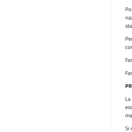
Pos
naz
sta
Per
cor
Fas
Fas
PR
La
esc
mag
Si 