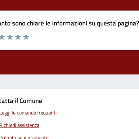
nto sono chiare le informazioni su questa pagina
 da 1 a 5 stelle la pagina
ta 1 stelle su 5
Valuta 2 stelle su 5
Valuta 3 stelle su 5
Valuta 4 stelle su 5
Valuta 5 stelle su 5
tatta il Comune
Leggi le domande frequenti
Richiedi assistenza
Prenota appuntamento