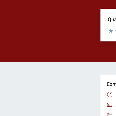
Qua
Valuta
Valu
Con