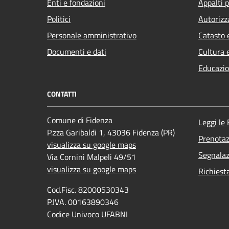
Enti e fondazioni
Appalti p
Politici
Autorizz
Personale amministrativo
Catasto 
Documenti e dati
Cultura 
Educazio
CONTATTI
Comune di Fidenza
Leggi le
P.zza Garibaldi 1, 43036 Fidenza (PR)
Prenota
visualizza su google maps
Segnalaz
Via Cornini Malpeli 49/51
visualizza su google maps
Richiest
Cod.Fisc. 82000530343
P.IVA. 00163890346
Codice Univoco UFABNI