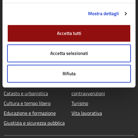
Personale amministrativo
Documenti e dati
Mostra dettagli
Accetta tutti
CATEGORIE DI SERVIZIO
Agricoltura e pesca
Imprese e commercio
Accetta selezionati
Ambiente
Mobilità e trasporti
Anagrafe e stato civile
Salute, benessere e
Rifiuta
Appalti pubblici
assistenza
Autorizzazioni
Tributi, finanze e
Catasto e urbanistica
contravvenzioni
Cultura e tempo libero
Turismo
Educazione e formazione
Vita lavorativa
Giustizia e sicurezza pubblica