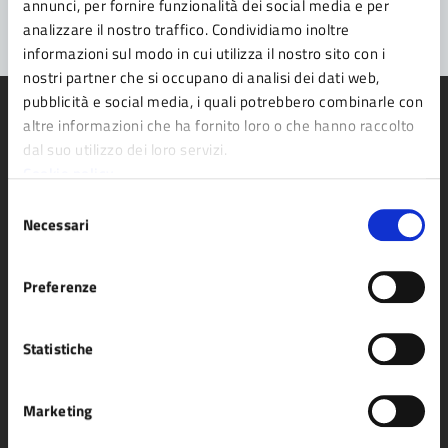
annunci, per fornire funzionalità dei social media e per
analizzare il nostro traffico. Condividiamo inoltre
informazioni sul modo in cui utilizza il nostro sito con i
nostri partner che si occupano di analisi dei dati web,
pubblicità e social media, i quali potrebbero combinarle con
altre informazioni che ha fornito loro o che hanno raccolto
dal suo utilizzo dei loro servizi.
Cookie policy
Comune di Fidenza
Selezione
Necessari
del
consenso
AMMINISTRAZIONE
Preferenze
Organi di governo
Aree amministrative
Statistiche
Uffici
Enti e fondazioni
Marketing
Politici