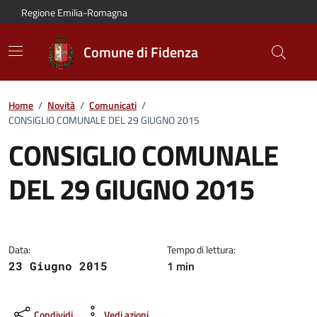
Vai al contenuto principale
Vai alla navigazione del sito
Vai al piede di pagina
Regione Emilia-Romagna
Comune di Fidenza
Home
/
Novità
/
Comunicati
/
CONSIGLIO COMUNALE DEL 29 GIUGNO 2015
CONSIGLIO COMUNALE
DEL 29 GIUGNO 2015
Dettagli del comunicato:
Data:
Tempo di lettura:
1 min
23 Giugno 2015
Condividi
Vedi azioni