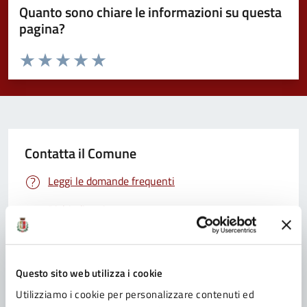
Quanto sono chiare le informazioni su questa
pagina?
Valuta da 1 a 5 stelle la pagina
Valuta 1 stelle su 5
Valuta 2 stelle su 5
Valuta 3 stelle su 5
Valuta 4 stelle su 5
Valuta 5 stelle su 5
Contatta il Comune
Leggi le domande frequenti
Richiedi assistenza
Prenota appuntamento
Problemi in città
Questo sito web utilizza i cookie
Utilizziamo i cookie per personalizzare contenuti ed
Segnala disservizio