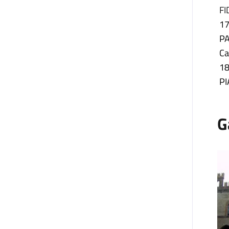
FI
17
PA
Ca
18
PI
G