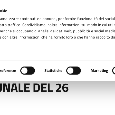
ookie
sonalizzare contenuti ed annunci, per fornire funzionalità dei social
tro traffico. Condividiamo inoltre informazioni sul modo in cui utiliz
Seg
ner che si occupano di analisi dei dati web, pubblicità e social media
omune di Fidenza
 con altre informazioni che ha fornito loro o che hanno raccolto da
Vivere Fidenza
 DEL 26 SETTEMBRE
referenze
Statistiche
Marketing
NALE DEL 26