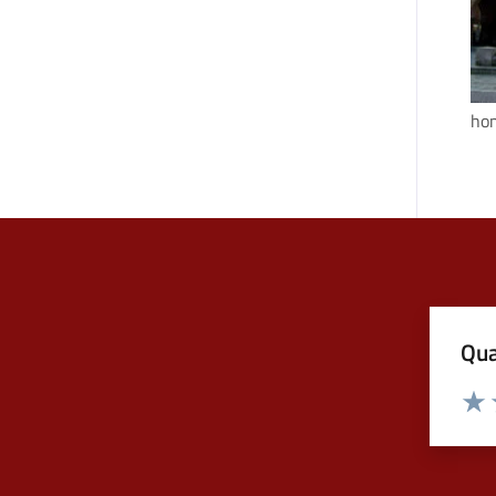
hom
Qua
Valuta
Valu