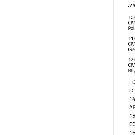
AVE
10
CI
Poll
11
CI
(Re
12
CI
RI
1
I 
1
A
15
CO
1