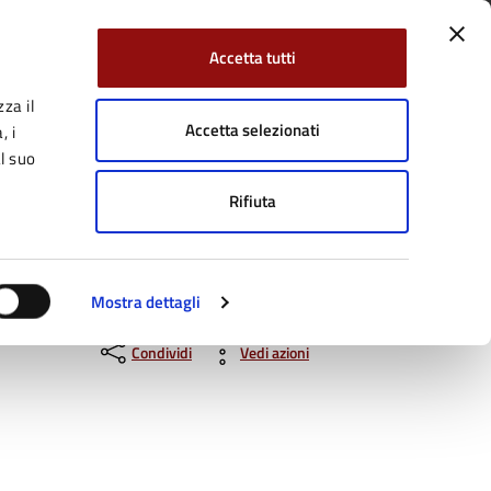
Accetta tutti
za il
Facebook
Twitter
YouTube
uici su:
Cerca:
Accetta selezionati
, i
l suo
Rifiuta
Servizi Online
Tutti gli argomenti
Mostra dettagli
Condividi
Vedi azioni