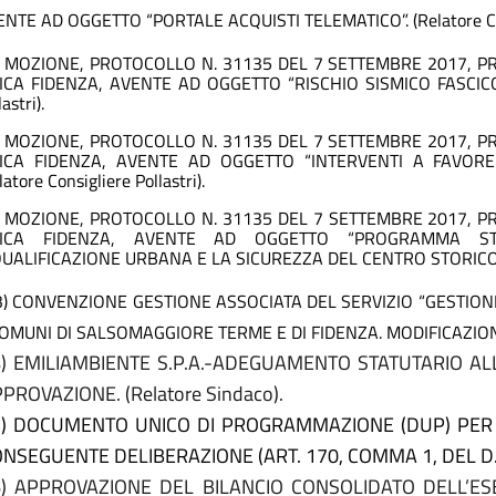
NTE AD OGGETTO “PORTALE ACQUISTI TELEMATICO”. (Relatore Con
) MOZIONE, PROTOCOLLO N. 31135 DEL 7 SETTEMBRE 2017, P
VICA FIDENZA, AVENTE AD OGGETTO “RISCHIO SISMICO FASCICOLO
astri).
) MOZIONE, PROTOCOLLO N. 31135 DEL 7 SETTEMBRE 2017, P
VICA FIDENZA, AVENTE AD OGGETTO “INTERVENTI A FAVORE
latore Consigliere Pollastri).
) MOZIONE, PROTOCOLLO N. 31135 DEL 7 SETTEMBRE 2017, P
VICA FIDENZA, AVENTE AD OGGETTO “PROGRAMMA ST
QUALIFICAZIONE URBANA E LA SICUREZZA DEL CENTRO STORICO
3) CONVENZIONE GESTIONE ASSOCIATA DEL SERVIZIO “GESTIO
COMUNI DI SALSOMAGGIORE TERME E DI FIDENZA. MODIFICAZIONI E
4
) EMILIAMBIENTE S.P.A.-ADEGUAMENTO STATUTARIO ALL
PPROVAZIONE.
(Relatore Sindaco).
) DOCUMENTO UNICO DI PROGRAMMAZIONE (DUP) PER I
NSEGUENTE DELIBERAZIONE (ART. 170, COMMA 1, DEL D.LGS
6
) APPROVAZIONE DEL BILANCIO CONSOLIDATO DELL’E