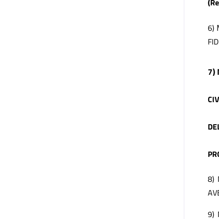
(Re
6)
FID
7
)
CI
DE
PR
8)
AV
9)