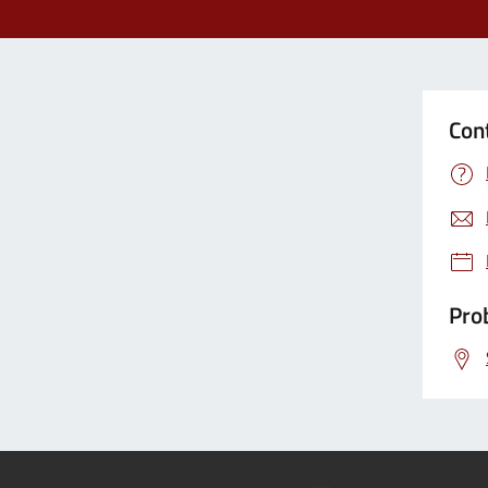
Con
Prob