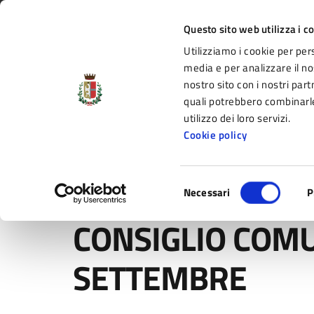
Vai al contenuto principale
Vai alla navigazione del sito
Vai al piede di pagina
Regione Emilia-Romagna
Questo sito web utilizza i c
Utilizziamo i cookie per per
Comune di Fidenza
media e per analizzare il nos
nostro sito con i nostri part
il portale di servizi e informazioni del C
quali potrebbero combinarle
utilizzo dei loro servizi.
Cookie policy
Amministrazione
Novità
Servizi
Selezione
Home
/
Novità
/
Comunicati
/
CONSIGLIO COMUNALE
Necessari
P
del
consenso
CONSIGLIO COMU
SETTEMBRE