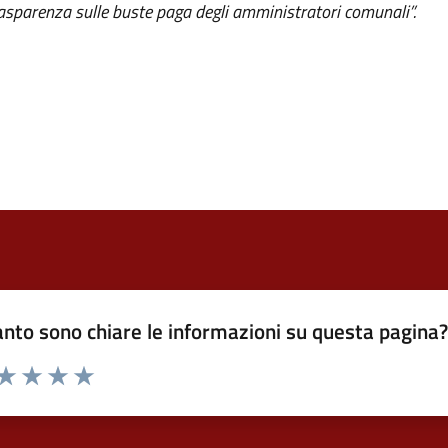
asparenza sulle buste paga degli amministratori comunali”.
nto sono chiare le informazioni su questa pagina
 da 1 a 5 stelle la pagina
ta 1 stelle su 5
Valuta 2 stelle su 5
Valuta 3 stelle su 5
Valuta 4 stelle su 5
Valuta 5 stelle su 5