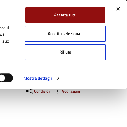
Accetta tutti
za il
Facebook
Twitter
YouTube
uici su:
Cerca:
Accetta selezionati
, i
l suo
Rifiuta
Servizi Online
Tutti gli argomenti
Mostra dettagli
Condividi
Vedi azioni