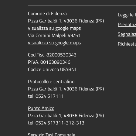
Comune di Fidenza
Leggi le
P.zza Garibaldi 1, 43036 Fidenza (PR)
Prenota
visualizza su google maps
Segnalaz
Via Cornini Malpeli 49/51
visualizza su google maps
Richiest
Cod.Fisc. 82000530343
P.IVA. 00163890346
Codice Univoco UFABNI
Protocollo e centralino
P.zza Garibaldi 1, 43036 Fidenza (PR)
tel. 0524.517111
Punto Amico
P.zza Garibaldi 1, 43036 Fidenza (PR)
tel. 0524.517311-312-313
Servizio Taxi Comunale