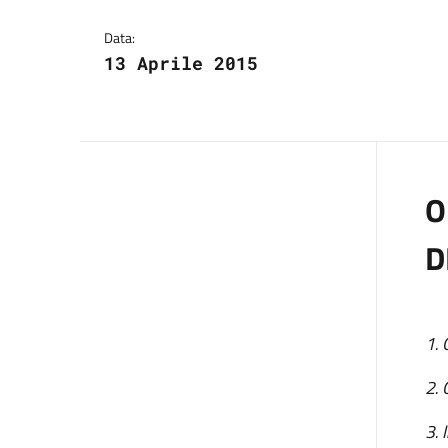
Dettagli del comuni
Data:
13 Aprile 2015
O
D
1. 
2. 
3. 