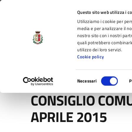
Vai al contenuto principale
Vai alla navigazione del sito
Vai al piede di pagina
Regione Emilia-Romagna
Questo sito web utilizza i c
Utilizziamo i cookie per per
Comune di Fidenza
media e per analizzare il nos
nostro sito con i nostri part
il portale di servizi e informazioni del C
quali potrebbero combinarle
utilizzo dei loro servizi.
Cookie policy
Amministrazione
Novità
Servizi
Selezione
Home
/
Novità
/
Comunicati
/
CONSIGLIO COMUNALE 
Necessari
P
del
consenso
CONSIGLIO COMU
APRILE 2015