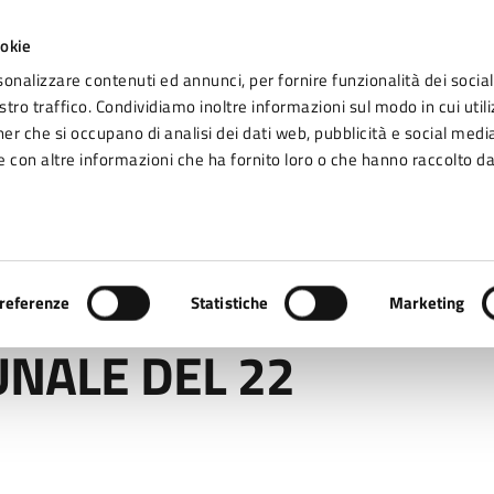
ookie
sonalizzare contenuti ed annunci, per fornire funzionalità dei social
tro traffico. Condividiamo inoltre informazioni sul modo in cui utiliz
Seg
ner che si occupano di analisi dei dati web, pubblicità e social media
omune di Fidenza
 con altre informazioni che ha fornito loro o che hanno raccolto da
Vivere Fidenza
DEL 22 APRILE 2015
referenze
Statistiche
Marketing
NALE DEL 22