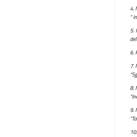
4. 
“ I
5. 
del
6. 
7. 
“Sg
8. 
“In
9. 
“Ta
10.