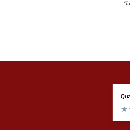
“Tr
Qua
Valuta
Valu