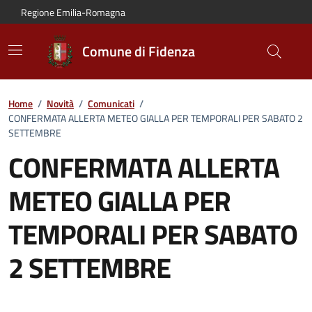
Vai al contenuto principale
Vai alla navigazione del sito
Vai al piede di pagina
Regione Emilia-Romagna
Comune di Fidenza
Home
/
Novità
/
Comunicati
/
CONFERMATA ALLERTA METEO GIALLA PER TEMPORALI PER SABATO 2
SETTEMBRE
CONFERMATA ALLERTA
METEO GIALLA PER
TEMPORALI PER SABATO
2 SETTEMBRE
Dettagli del comunicato: