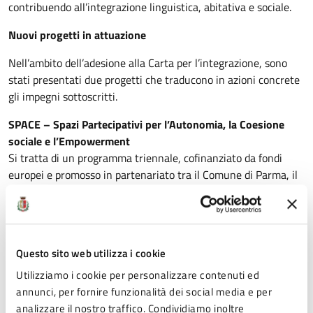
contribuendo all’integrazione linguistica, abitativa e sociale.
Nuovi progetti in attuazione
Nell’ambito dell’adesione alla Carta per l’integrazione, sono
stati presentati due progetti che traducono in azioni concrete
gli impegni sottoscritti.
SPACE – Spazi Partecipativi per l’Autonomia, la Coesione
sociale e l’Empowerment
Si tratta di un programma triennale, cofinanziato da fondi
europei e promosso in partenariato tra il Comune di Parma, il
Comune di Fidenza e CIAC. L’obiettivo è accompagnare almeno
150 persone titolari di protezione internazionale lungo un
percorso personalizzato verso l’autonomia abitativa,
lavorativa e sociale. Il progetto prevede la creazione di spazi di
Questo sito web utilizza i cookie
partecipazione attiva, laboratori, tutoraggio individuale e
comunitario, mirati a rafforzare la capacità delle persone
Utilizziamo i cookie per personalizzare contenuti ed
accolte di contribuire pienamente alla vita delle comunità
annunci, per fornire funzionalità dei social media e per
locali.
analizzare il nostro traffico. Condividiamo inoltre