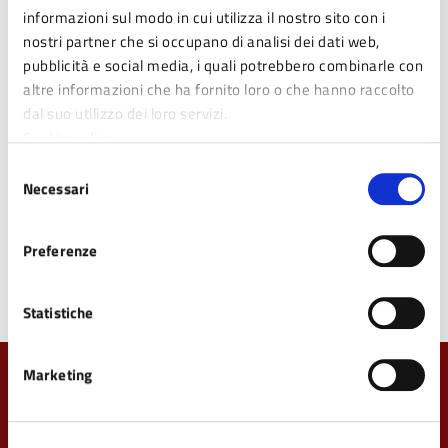
informazioni sul modo in cui utilizza il nostro sito con i
Cruscotto dell’Integrazione
nostri partner che si occupano di analisi dei dati web,
Questo strumento innovativo di analisi e monitoraggio è
pubblicità e social media, i quali potrebbero combinarle con
promosso da CIAC in partnership con il Comune di Parma,
altre informazioni che ha fornito loro o che hanno raccolto
l’Università di Parma e l’Università di Bologna, con il sostegno
dal suo utilizzo dei loro servizi.
della Fondazione Cariparma. Il cruscotto raccoglierà dati
Cookie policy
aggiornati e verificabili relativi ai percorsi dei/delle richiedenti
Selezione
asilo, dei rifugiati e delle rifugiate nella provincia (accoglienza,
Necessari
del
utilizzo dei servizi, sbocchi abitativi e lavorativi), offrendo una
consenso
base informativa solida per orientare e migliorare le politiche
locali di integrazione.
Preferenze
Statistiche
Marketing
Quanto sono chiare le informazioni su questa
pagina?