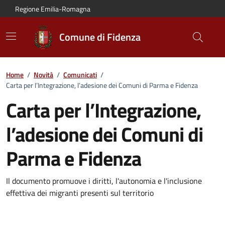
Vai al contenuto principale
Vai alla navigazione del sito
Vai al piede di pagina
Regione Emilia-Romagna
Comune di Fidenza
Home
/
Novità
/
Comunicati
/
Carta per l’Integrazione, l’adesione dei Comuni di Parma e Fidenza
Carta per l’Integrazione,
l’adesione dei Comuni di
Parma e Fidenza
Dettagli del comunicato:
Il documento promuove i diritti, l'autonomia e l'inclusione
effettiva dei migranti presenti sul territorio