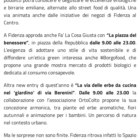
pubblico potrà conoscere e degustare le eccellenze enologiche
e birrarie emiliane, alternate allo street food di qualità. Una
via animata anche dalle iniziative dei negozi di Fidenza al
Centro.
A Fidenza approda anche Fa’ La Cosa Giusta con
“La piazza del
benessere”
, in piazza della Repubblica
dalle 9.00 alle 23.00
.
L’esigenza di adottare uno stile di vita sostenibile e di
diffondere un’etica green interessa anche #Borgofood, che
propone una grande mostra mercato di prodotti biologici e
dedicata al consumo consapevole.
Altra new entry di quest’anno è
“La via delle erbe da cucina
nel ‘giardino’ di via Berenini”
.
Dalle 9.00 alle 23.00
la
collaborazione con l’associazione OrtoColto propone la sua
concezione armonica, tra piante ed erbe aromatiche, fiori
autunnali e animazione per i bambini. Un percorso di natura
nel contesto urbano.
Ma le sorprese non sono finite. Fidenza ritrova infatti lo Spazio