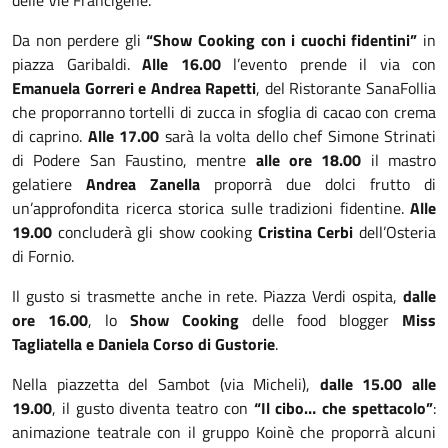
delle Vie Francigene.
Da non perdere gli
“Show Cooking con i cuochi fidentini”
in
piazza Garibaldi.
Alle 16.00
l’evento prende il via con
Emanuela Gorreri e Andrea Rapetti
, del Ristorante SanaFollia
che proporranno tortelli di zucca in sfoglia di cacao con crema
di caprino.
Alle 17.00
sarà la volta dello chef Simone Strinati
di Podere San Faustino, mentre
alle ore 18.00
il mastro
gelatiere
Andrea Zanella
proporrà due dolci frutto di
un’approfondita ricerca storica sulle tradizioni fidentine.
Alle
19.00
concluderà gli show cooking
Cristina Cerbi
dell’Osteria
di Fornio.
Il gusto si trasmette anche in rete. Piazza Verdi ospita,
dalle
ore 16.00
, lo
Show Cooking
delle food blogger
Miss
Tagliatella e Daniela Corso di Gustorie
.
Nella piazzetta del Sambot (via Micheli),
dalle 15.00 alle
19.00
, il gusto diventa teatro con
“Il cibo… che spettacolo”
:
animazione teatrale con il gruppo Koinè che proporrà alcuni