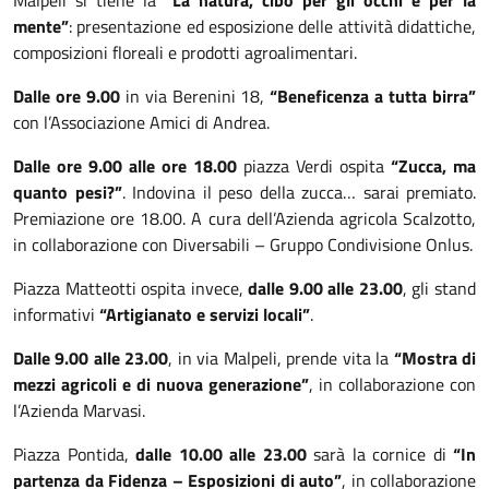
Malpeli si tiene la
“La natura, cibo per gli occhi e per la
mente”
: presentazione ed esposizione delle attività didattiche,
composizioni floreali e prodotti agroalimentari.
Dalle ore 9.00
in via Berenini 18,
“Beneficenza a tutta birra”
con l’Associazione Amici di Andrea.
Dalle ore 9.00 alle ore 18.00
piazza Verdi ospita
“Zucca, ma
quanto pesi?”
. Indovina il peso della zucca… sarai premiato.
Premiazione ore 18.00. A cura dell’Azienda agricola Scalzotto,
in collaborazione con Diversabili – Gruppo Condivisione Onlus.
Piazza Matteotti ospita invece,
dalle 9.00 alle 23.00
, gli stand
informativi
“Artigianato e servizi locali”
.
Dalle 9.00 alle 23.00
, in via Malpeli, prende vita la
“Mostra di
mezzi agricoli e di nuova generazione”
, in collaborazione con
l’Azienda Marvasi.
Piazza Pontida,
dalle 10.00 alle 23.00
sarà la cornice di
“In
partenza da Fidenza – Esposizioni di auto”
, in collaborazione