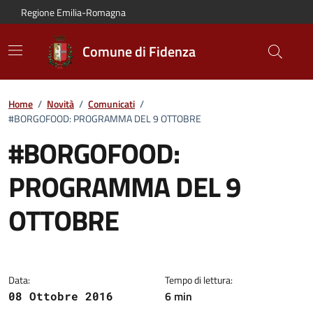
Vai al contenuto principale
Vai alla navigazione del sito
Vai al piede di pagina
Regione Emilia-Romagna
Comune di Fidenza
Home
/
Novità
/
Comunicati
/
#BORGOFOOD: PROGRAMMA DEL 9 OTTOBRE
#BORGOFOOD:
PROGRAMMA DEL 9
OTTOBRE
Dettagli del comunicato:
Data:
Tempo di lettura:
6 min
08 Ottobre 2016