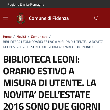
Vai al contenuto principale
Vai alla navigazione del sito
Vai al piede di pagina
Regione Emilia-Romagna
Comune di Fidenza
Home
/
Novità
/
Comunicati
/
BIBLIOTECA LEONI: ORARIO ESTIVO A MISURA DI UTENTE. LA NOVITA’
DELL’ESTATE 2016 SONO DUE GIORNI A ORARIO CONTINUATO
BIBLIOTECA LEONI:
ORARIO ESTIVO A
MISURA DI UTENTE. LA
NOVITA’ DELL’ESTATE
2016 SONO DUE GIORNI