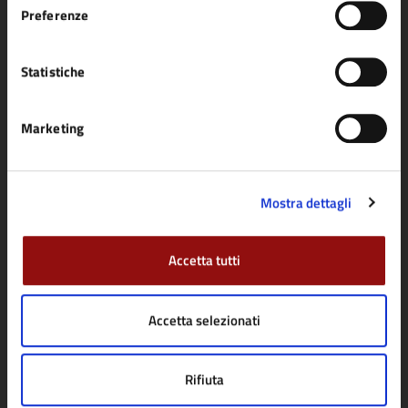
Preferenze
Statistiche
Comune di Fidenza
Marketing
AMMINISTRAZIONE
Organi di governo
Mostra dettagli
Aree amministrative
Uffici
Accetta tutti
Enti e fondazioni
Politici
Accetta selezionati
Personale amministrativo
Documenti e dati
Rifiuta