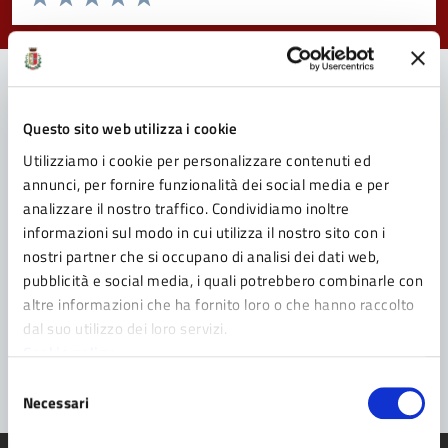
Valuta 1 stelle su 5
Valuta 2 stelle su 5
Valuta 3 stelle su 5
Valuta 4 stelle su 5
Valuta 5 stelle su 5
Contatta il Comune
Questo sito web utilizza i cookie
Utilizziamo i cookie per personalizzare contenuti ed
Leggi le domande frequenti
annunci, per fornire funzionalità dei social media e per
analizzare il nostro traffico. Condividiamo inoltre
Richiedi assistenza
informazioni sul modo in cui utilizza il nostro sito con i
nostri partner che si occupano di analisi dei dati web,
Prenota appuntamento
pubblicità e social media, i quali potrebbero combinarle con
Problemi in città
altre informazioni che ha fornito loro o che hanno raccolto
dal suo utilizzo dei loro servizi.
Segnala disservizio
Cookie policy
Selezione
Necessari
del
consenso