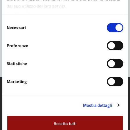
Leggi le domande frequenti
dal suo utilizzo dei loro servizi.
Cookie policy
Richiedi assistenza
Selezione
Prenota appuntamento
Necessari
del
consenso
Problemi in città
Preferenze
Segnala disservizio
Statistiche
Marketing
Mostra dettagli
Comune di Fidenza
Accetta tutti
AMMINISTRAZIONE