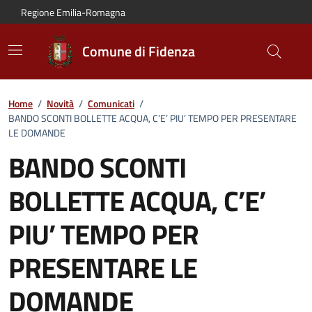
Vai al contenuto principale
Vai alla navigazione del sito
Vai al piede di pagina
Regione Emilia-Romagna
Comune di Fidenza
Home
/
Novità
/
Comunicati
/
BANDO SCONTI BOLLETTE ACQUA, C’E’ PIU’ TEMPO PER PRESENTARE
LE DOMANDE
BANDO SCONTI
BOLLETTE ACQUA, C’E’
PIU’ TEMPO PER
PRESENTARE LE
DOMANDE