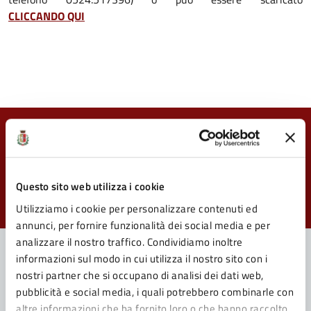
CLICCANDO QUI
Quanto sono chiare le informazioni su questa
pagina?
Questo sito web utilizza i cookie
Valuta da 1 a 5 stelle la pagina
Valuta 1 stelle su 5
Valuta 2 stelle su 5
Valuta 3 stelle su 5
Valuta 4 stelle su 5
Valuta 5 stelle su 5
Utilizziamo i cookie per personalizzare contenuti ed
annunci, per fornire funzionalità dei social media e per
analizzare il nostro traffico. Condividiamo inoltre
informazioni sul modo in cui utilizza il nostro sito con i
nostri partner che si occupano di analisi dei dati web,
Contatta il Comune
pubblicità e social media, i quali potrebbero combinarle con
altre informazioni che ha fornito loro o che hanno raccolto