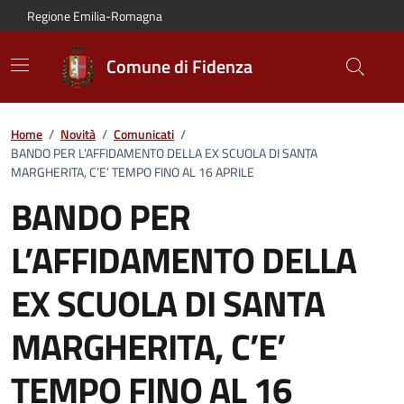
Vai al contenuto principale
Vai alla navigazione del sito
Vai al piede di pagina
Regione Emilia-Romagna
Comune di Fidenza
Home
/
Novità
/
Comunicati
/
BANDO PER L’AFFIDAMENTO DELLA EX SCUOLA DI SANTA
MARGHERITA, C’E’ TEMPO FINO AL 16 APRILE
BANDO PER
L’AFFIDAMENTO DELLA
EX SCUOLA DI SANTA
MARGHERITA, C’E’
TEMPO FINO AL 16