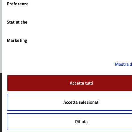
Preferenze
Richiedi assistenza
Prenota appuntamento
Statistiche
Problemi in città
Marketing
Segnala disservizio
Mostra d
Accetta tutti
Accetta selezionati
Comune di Fidenza
Rifiuta
AMMINISTRAZIONE