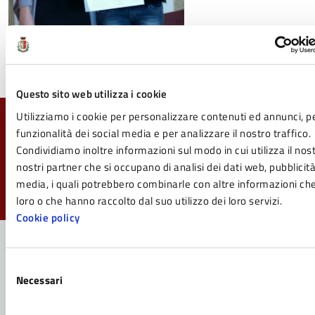
20150929_153626.jpg
Questo sito web utilizza i cookie
Utilizziamo i cookie per personalizzare contenuti ed annunci, pe
Quanto sono chiare le informazioni su questa
funzionalità dei social media e per analizzare il nostro traffico.
pagina?
Condividiamo inoltre informazioni sul modo in cui utilizza il nost
nostri partner che si occupano di analisi dei dati web, pubblicità
Valuta da 1 a 5 stelle la pagina
media, i quali potrebbero combinarle con altre informazioni che
Valuta 1 stelle su 5
Valuta 2 stelle su 5
Valuta 3 stelle su 5
Valuta 4 stelle su 5
Valuta 5 stelle su 5
loro o che hanno raccolto dal suo utilizzo dei loro servizi.
Cookie policy
Selezione
Contatta il Comune
Necessari
del
consenso
Leggi le domande frequenti