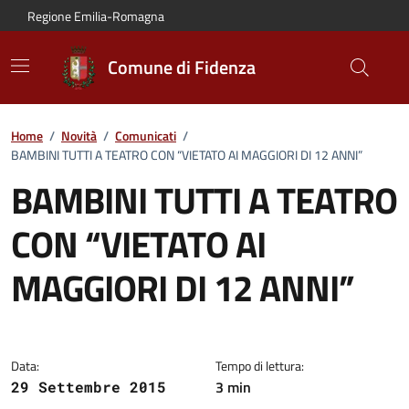
Vai al contenuto principale
Vai alla navigazione del sito
Vai al piede di pagina
Regione Emilia-Romagna
Comune di Fidenza
Home
/
Novità
/
Comunicati
/
BAMBINI TUTTI A TEATRO CON “VIETATO AI MAGGIORI DI 12 ANNI”
BAMBINI TUTTI A TEATRO
CON “VIETATO AI
MAGGIORI DI 12 ANNI”
Dettagli del comunicato:
Data:
Tempo di lettura:
3 min
29 Settembre 2015