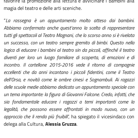
favorire la promozione alla lettura e avvicinare i bambini alla
magia del teatro e delle arti sceniche.
“
La rassegna è un appuntamento molto atteso dai bambini.
Abbiamo confermato anche quest’anno la scelta di rappresentare
tutti gli spettacoli al Teatro Magnani, che lo scorso anno si è rivelata
un successo, con un teatro sempre gremito di bimbi. Questo nella
logica di educare i bambini al teatro sin da piccoli, affinché il teatro
diventi per loro un luogo familiare di scoperta, di emozioni e di
incontro. Il cartellone 2015-2016 vede il ritorno di compagnie
eccellenti che da anni incantano i piccoli fidentini, come il Teatro
dell’Orsa, e novità come le ombre cinesi e Sognambuli. Ai ragazzi
delle scuole medie abbiamo dedicato un appuntamento speciale con
un tema importante: la figura di Giovanni Falcone. Credo, infatti, che
sia fondamentale educare i ragazzi a temi importanti come la
legalità, che possono essere affrontati in modo nuovo, con un
approccio che li renda più fruibili
”, ha spiegato il vicesindaco con
delega alla Cultura,
Alessia Gruzza
.