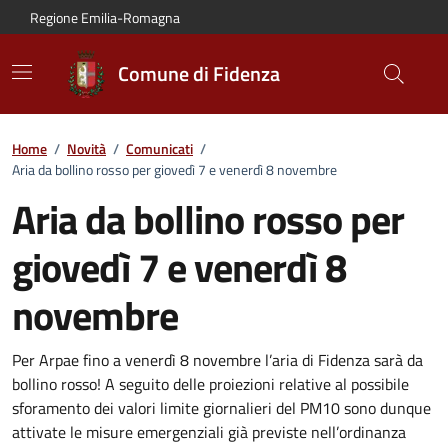
Vai al contenuto principale
Vai alla navigazione del sito
Vai al piede di pagina
Regione Emilia-Romagna
Comune di Fidenza
Home
/
Novità
/
Comunicati
/
Aria da bollino rosso per giovedì 7 e venerdì 8 novembre
Aria da bollino rosso per
giovedì 7 e venerdì 8
novembre
Dettagli del comunicato:
Per Arpae fino a venerdì 8 novembre l’aria di Fidenza sarà da
bollino rosso! A seguito delle proiezioni relative al possibile
sforamento dei valori limite giornalieri del PM10 sono dunque
attivate le misure emergenziali già previste nell’ordinanza