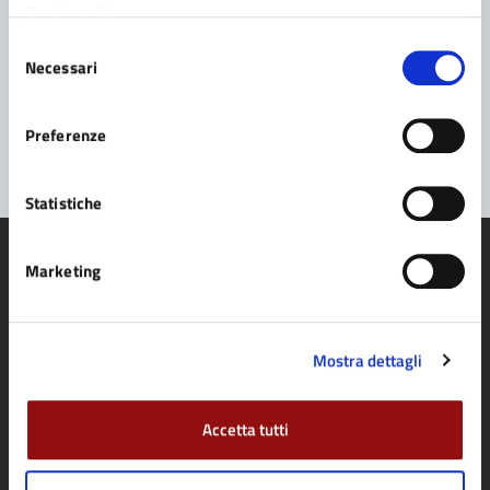
Cookie policy
Prenota appuntamento
Selezione
Necessari
del
Problemi in città
consenso
Segnala disservizio
Preferenze
Statistiche
Marketing
Comune di Fidenza
Mostra dettagli
AMMINISTRAZIONE
Accetta tutti
Organi di governo
Aree amministrative