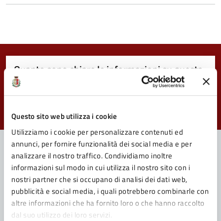
Quanto sono chiare le informazioni su questa
pagina?
Valuta da 1 a 5 stelle la pagina
Valuta 1 stelle su 5
Valuta 2 stelle su 5
Valuta 3 stelle su 5
Valuta 4 stelle su 5
Valuta 5 stelle su 5
Questo sito web utilizza i cookie
Utilizziamo i cookie per personalizzare contenuti ed
annunci, per fornire funzionalità dei social media e per
analizzare il nostro traffico. Condividiamo inoltre
informazioni sul modo in cui utilizza il nostro sito con i
Contatta il Comune
nostri partner che si occupano di analisi dei dati web,
Leggi le domande frequenti
pubblicità e social media, i quali potrebbero combinarle con
altre informazioni che ha fornito loro o che hanno raccolto
Richiedi assistenza
dal suo utilizzo dei loro servizi.