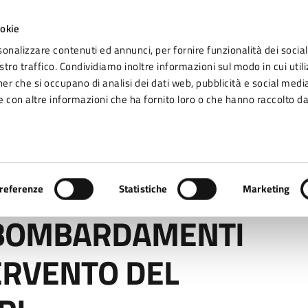
ookie
sonalizzare contenuti ed annunci, per fornire funzionalità dei social
tro traffico. Condividiamo inoltre informazioni sul modo in cui utiliz
Seg
ner che si occupano di analisi dei dati web, pubblicità e social media
omune di Fidenza
 con altre informazioni che ha fornito loro o che hanno raccolto da
Vivere Fidenza
DAMENTI DI FIDENZA. INTERVENTO DEL SINDACO MASSARI
referenze
Statistiche
Marketing
 BOMBARDAMENTI
TERVENTO DEL