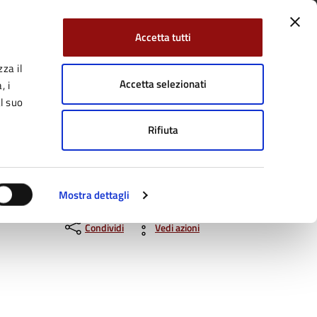
Accetta tutti
za il
Facebook
Twitter
YouTube
uici su:
Cerca:
Accetta selezionati
, i
l suo
Rifiuta
Servizi Online
Tutti gli argomenti
Mostra dettagli
Condividi
Vedi azioni