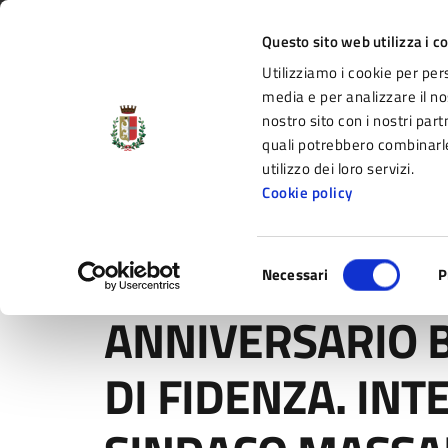
Vai al contenuto principale
Vai alla navigazione del sito
Vai al piede di pagina
Regione Emilia-Romagna
Questo sito web utilizza i c
Utilizziamo i cookie per per
Comune di Fidenza
media e per analizzare il nos
nostro sito con i nostri part
il portale di servizi e informazioni del C
quali potrebbero combinarle
utilizzo dei loro servizi.
Cookie policy
Amministrazione
Novità
Servizi
Selezione
Home
/
Novità
/
Comunicati
/
ANNIVERSARIO BOMBAR
Necessari
P
del
consenso
ANNIVERSARIO
DI FIDENZA. IN