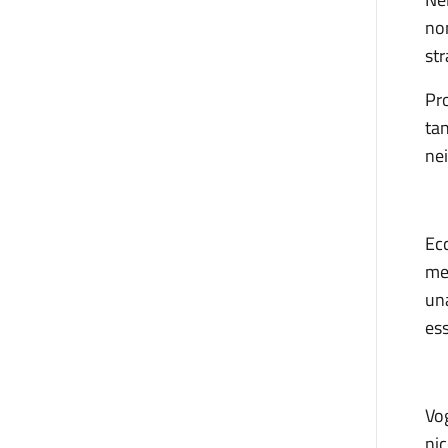
non
str
Pr
tan
nei
Ec
mes
una
ess
Vo
nic