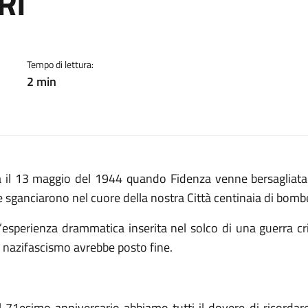
RI
cato:
Tempo di lettura:
2 min
a il 13 maggio del 1944 quando Fidenza venne bersagliata 
 sganciarono nel cuore della nostra Città centinaia di bomb
’esperienza drammatica inserita nel solco di una guerra cr
 nazifascismo avrebbe posto fine.
l 71esimo anniversario abbiamo tutti il dovere di ricordare