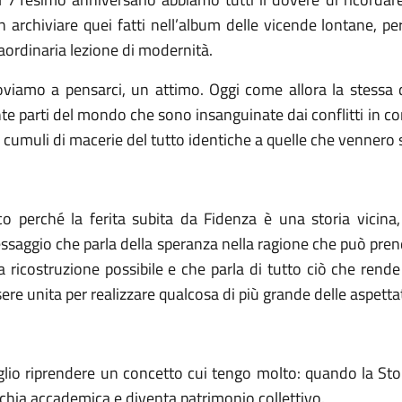
 archiviare quei fatti nell’album delle vicende lontane, pe
aordinaria lezione di modernità.
oviamo a pensarci, un attimo. Oggi come allora la stessa 
te parti del mondo che sono insanguinate dai conflitti in cor
 cumuli di macerie del tutto identiche a quelle che vennero
co perché la ferita subita da Fidenza è una storia vicina
saggio che parla della speranza nella ragione che può prende
 ricostruzione possibile e che parla di tutto ciò che rend
ere unita per realizzare qualcosa di più grande delle aspettat
glio riprendere un concetto cui tengo molto: quando la Stor
chia accademica e diventa patrimonio collettivo.