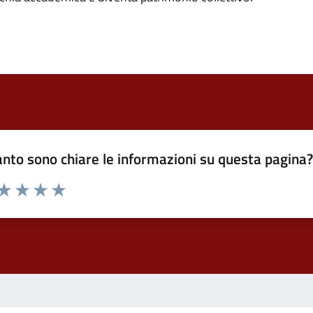
nto sono chiare le informazioni su questa pagina
 da 1 a 5 stelle la pagina
ta 1 stelle su 5
Valuta 2 stelle su 5
Valuta 3 stelle su 5
Valuta 4 stelle su 5
Valuta 5 stelle su 5