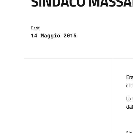
SINDACO MASSA
Dettagli del comuni
Data:
14 Maggio 2015
Er
che
Un
dal
Ne