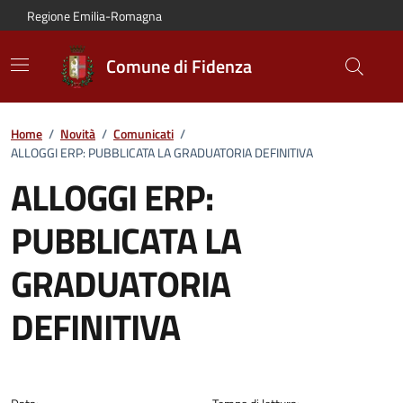
Vai al contenuto principale
Vai alla navigazione del sito
Vai al piede di pagina
Regione Emilia-Romagna
Comune di Fidenza
Home
/
Novità
/
Comunicati
/
ALLOGGI ERP: PUBBLICATA LA GRADUATORIA DEFINITIVA
ALLOGGI ERP:
PUBBLICATA LA
GRADUATORIA
DEFINITIVA
Dettagli del comunicato: