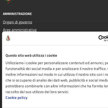
AMMINISTRAZIONE
Organi di governo
Aree amministrative
Uffici
Enti e fondazioni
Politici
Questo sito web utilizza i cookie
Personale amministrativo
Utilizziamo i cookie per personalizzare contenuti ed annunci, pe
Documenti e dati
funzionalità dei social media e per analizzare il nostro traffico
inoltre informazioni sul modo in cui utilizza il nostro sito con i n
che si occupano di analisi dei dati web, pubblicità e social media
potrebbero combinarle con altre informazioni che ha fornito lo
CATEGORIE DI SERVIZIO
raccolto dal suo utilizzo dei loro servizi.
Agricoltura e pesca
Imprese e commercio
Cookie policy
Ambiente
Mobilità e trasporti