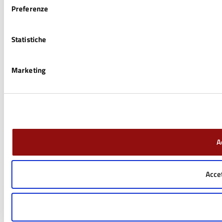
Preferenze
Statistiche
Marketing
A
Accet