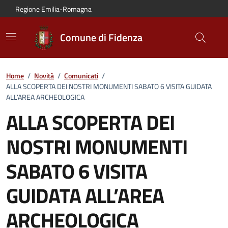
Vai al contenuto principale
Vai alla navigazione del sito
Vai al piede di pagina
Regione Emilia-Romagna
Comune di Fidenza
Home
/
Novità
/
Comunicati
/
ALLA SCOPERTA DEI NOSTRI MONUMENTI SABATO 6 VISITA GUIDATA
ALL’AREA ARCHEOLOGICA
ALLA SCOPERTA DEI
NOSTRI MONUMENTI
SABATO 6 VISITA
GUIDATA ALL’AREA
ARCHEOLOGICA