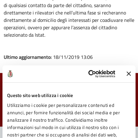
di qualsiasi contatto da parte del cittadino, saranno
direttamente i rilevatori che nell’ultima fase si recheranno
direttamente al domicilio degli interessati per coadiuvare nelle
operazioni, ovvero per appurare l’assenza del cittadino
selezionato da Istat.
Ultimo aggiornamento:
18/11/2019 13:06
Quanto sono chiare le informazioni su questa
pagina?
Questo sito web utilizza i cookie
Utilizziamo i cookie per personalizzare contenuti ed
Valuta da 1 a 5 stelle la pagina
annunci, per fornire funzionalità dei social media e per
Valuta 1 stelle su 5
Valuta 2 stelle su 5
Valuta 3 stelle su 5
Valuta 4 stelle su 5
Valuta 5 stelle su 5
analizzare il nostro traffico. Condividiamo inoltre
informazioni sul modo in cui utilizza il nostro sito con i
nostri partner che si occupano di analisi dei dati web,