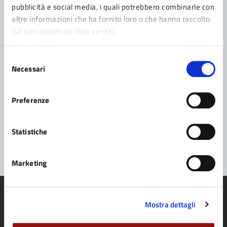
pubblicità e social media, i quali potrebbero combinarle con
altre informazioni che ha fornito loro o che hanno raccolto
Contatta il Comune
dal suo utilizzo dei loro servizi.
Cookie policy
Leggi le domande frequenti
Selezione
Richiedi assistenza
Necessari
del
consenso
Prenota appuntamento
Preferenze
Problemi in città
Statistiche
Segnala disservizio
Marketing
Mostra dettagli