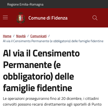
Vai al contenuto principale
Vai alla navigazione del sito
Vai al piede di pagina
Regione Emilia-Romagna
Comune di Fidenza
Home
/
Novità
/
Comunicati
/
Al via il Censimento Permanente (e obbligatorio) delle famiglie fidentine
Al via il Censimento
Permanente (e
obbligatorio) delle
famiglie fidentine
Dettagli del comunicato:
Le operazioni proseguiranno fino al 20 dicembre, i cittadini
coinvolti possono recarsi direttamente agli sportelli di Punto