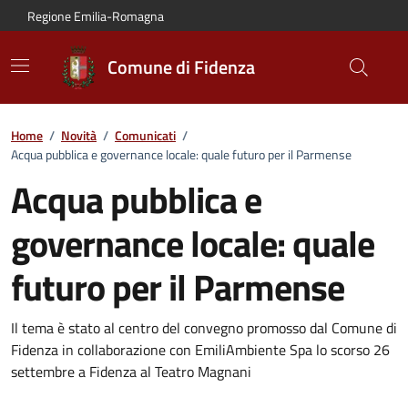
Vai al contenuto principale
Vai alla navigazione del sito
Vai al piede di pagina
Regione Emilia-Romagna
Comune di Fidenza
Home
/
Novità
/
Comunicati
/
Acqua pubblica e governance locale: quale futuro per il Parmense
Acqua pubblica e
governance locale: quale
futuro per il Parmense
Dettagli del comunicato:
Il tema è stato al centro del convegno promosso dal Comune di
Fidenza in collaborazione con EmiliAmbiente Spa lo scorso 26
settembre a Fidenza al Teatro Magnani