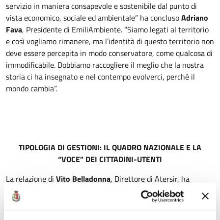
servizio in maniera consapevole e sostenibile dal punto di
vista economico, sociale ed ambientale” ha concluso
Adriano
Fava
, Presidente di EmiliAmbiente. “Siamo legati al territorio
e così vogliamo rimanere, ma l’identità di questo territorio non
deve essere percepita in modo conservatore, come qualcosa di
immodificabile. Dobbiamo raccogliere il meglio che la nostra
storia ci ha insegnato e nel contempo evolverci, perché il
mondo cambia”.
TIPOLOGIA DI GESTIONI: IL QUADRO NAZIONALE E LA
“VOCE” DEI CITTADINI-UTENTI
La relazione di
Vito Belladonna
, Direttore di Atersir, ha
delineato il necessario contesto tecnico e normativo, fornendo
dati chiave e analizzando le sfide che la provincia di Parma si
trova ad affrontare. Ha innanzitutto corretto una diffusa