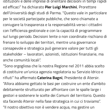
istituzioni e delle imprese di orientare decisioni in tempi rapidi
ed efficaci” ha dichiarato
Pier Luigi Marchini
, Prorettore
dell’Università degli studi di Parma. “Questo vale in particolare
per le società partecipate pubbliche, che sono chiamate a
coniugare la trasparenza e la responsabilità verso i cittadini
con l’efficienza gestionale e con la capacità di programmare
sul lungo periodo. Decisioni lente o non coordinate rischiano di
frenare lo sviluppo dei territori, mentre una governance
consapevole e strategica può generare valore per tutti gli
stakeholder – lavoratori, azionisti, istituzioni finanziarie, ma
anche comunità locali”.
“Sono orgogliosa che la nostra Regione nel 2011 abbia scelto
di costituire un’unica agenzia regolatoria su Servizio Idrico e
rifiuti” ha affermato
Caterina Bagni
, Presidente di Atersir.
“Allora abbiamo gettato le basi per costruire un ente d’ambito
debitamente strutturato per affrontare con le spalle large i
gestori e sostenere le scelte dei Comuni del territorio. Questo
sta facendo Atersir nella fase strategica in cui ci troviamo”.
“Il nostro obiettivo non è vendere acqua, ma gestire un