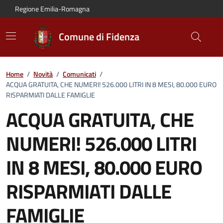
Vai al contenuto principale
Vai alla navigazione del sito
Vai al piede di pagina
Regione Emilia-Romagna
Comune di Fidenza
Home
/
Novità
/
Comunicati
/
ACQUA GRATUITA, CHE NUMERI! 526.000 LITRI IN 8 MESI, 80.000 EURO
RISPARMIATI DALLE FAMIGLIE
ACQUA GRATUITA, CHE
NUMERI! 526.000 LITRI
IN 8 MESI, 80.000 EURO
RISPARMIATI DALLE
FAMIGLIE