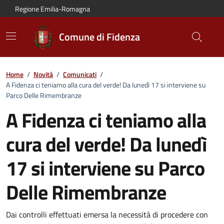
Vai al contenuto principale
Vai alla navigazione del sito
Vai al piede di pagina
Regione Emilia-Romagna
Comune di Fidenza
Home
/
Novità
/
Comunicati
/
A Fidenza ci teniamo alla cura del verde! Da lunedì 17 si interviene su
Parco Delle Rimembranze
A Fidenza ci teniamo alla
cura del verde! Da lunedì
17 si interviene su Parco
Delle Rimembranze
Dettagli del comunicato:
Dai controlli effettuati emersa la necessità di procedere con