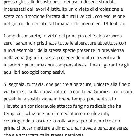
presso gli stalli di sosta posti nei tratti di sede stradale
interessati dai lavori è istituito un divieto di circolazione e
sosta con rimozione forzata di tutti i veicoli, con esclusione
nel giorno di mercato settimanale del mercoledì 19 febbraio.
Come di consueto, in virtù del principio del “saldo arboreo
zero”, saranno ripristinate tutte le alberature abbattute con
nuovi esemplari della stessa specie presente in prevalenza
nella zona (tiglio), e si sta procedendo inoltre a verifica di
ulteriori ripiantumazioni compensative al fine di garantire gli
equilibri ecologici complessivi.
Si segnala, tuttavia, che per tre alberature, ubicate alla fine di
via Gramsci sulla nuova rotatoria con la via Gramizzi, non sarà
possibile la sostituzione in breve tempo, poiché è stato
rilevato un considerevole attacco fungino radicale che ha
tempi di risoluzione non immediatamente rilevanti,
costringendo a lasciare la zolla vuota per almeno tre anni
prima di poter mettere a dimora una nuova alberatura senza
che sia attaccata dalla stessa patologia.