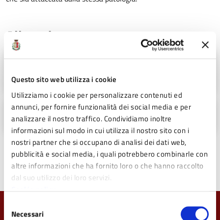
Allegati
Scarica l'ordinanza di modifica temporanea
della viabilità (PDF - 144 KB)
Questo sito web utilizza i cookie
Utilizziamo i cookie per personalizzare contenuti ed
annunci, per fornire funzionalità dei social media e per
Guarda il piano dei lavori (JPG - 614 KB)
analizzare il nostro traffico. Condividiamo inoltre
informazioni sul modo in cui utilizza il nostro sito con i
nostri partner che si occupano di analisi dei dati web,
pubblicità e social media, i quali potrebbero combinarle con
Ultimo aggiornamento:
17/02/2020 15:47
altre informazioni che ha fornito loro o che hanno raccolto
dal suo utilizzo dei loro servizi.
Cookie policy
Selezione
Necessari
Quanto sono chiare le informazioni su questa
del