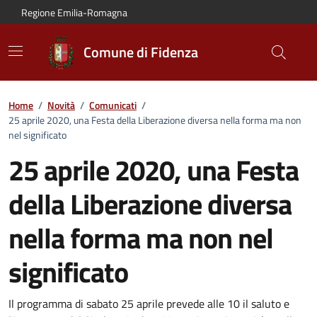
Vai al contenuto principale
Vai alla navigazione del sito
Vai al piede di pagina
Regione Emilia-Romagna
Comune di Fidenza
Home
/
Novità
/
Comunicati
/
25 aprile 2020, una Festa della Liberazione diversa nella forma ma non
nel significato
25 aprile 2020, una Festa
della Liberazione diversa
nella forma ma non nel
significato
Dettagli del comunicato:
Il programma di sabato 25 aprile prevede alle 10 il saluto e