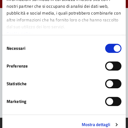
nostri partner che si occupano di analisi dei dati web,
pubblicità e social media, i quali potrebbero combinarle con
altre informazioni che ha fornito loro o che hanno raccolto
dal suo utilizzo dei loro servizi.
Contatta il Comune
Cookie policy
Selezione
Leggi le domande frequenti
Necessari
del
Richiedi assistenza
consenso
Preferenze
Prenota appuntamento
Problemi in città
Statistiche
Segnala disservizio
Marketing
Mostra dettagli