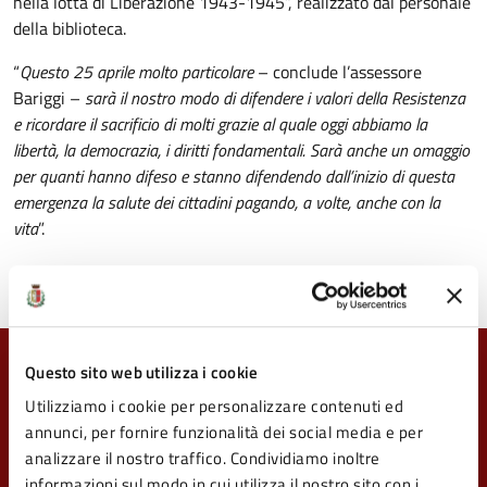
nella lotta di Liberazione 1943-1945”, realizzato dal personale
della biblioteca.
“
Questo 25 aprile molto particolare
– conclude l’assessore
Bariggi –
sarà il nostro modo di difendere i valori della Resistenza
e ricordare il sacrificio di molti grazie al quale oggi abbiamo la
libertà, la democrazia, i diritti fondamentali. Sarà anche un omaggio
per quanti hanno difeso e stanno difendendo dall’inizio di questa
emergenza la salute dei cittadini pagando, a volte, anche con la
vita
”.
Questo sito web utilizza i cookie
Quanto sono chiare le informazioni su questa
pagina?
Utilizziamo i cookie per personalizzare contenuti ed
annunci, per fornire funzionalità dei social media e per
Valuta da 1 a 5 stelle la pagina
analizzare il nostro traffico. Condividiamo inoltre
informazioni sul modo in cui utilizza il nostro sito con i
Valuta 1 stelle su 5
Valuta 2 stelle su 5
Valuta 3 stelle su 5
Valuta 4 stelle su 5
Valuta 5 stelle su 5