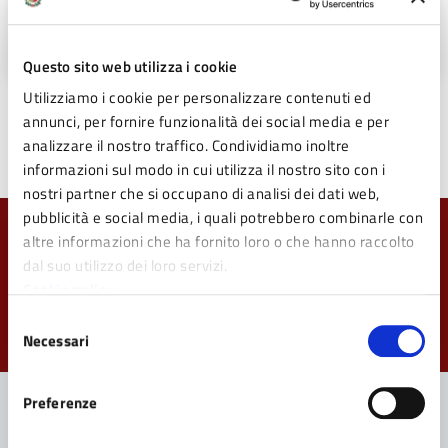
Domanda Contributi Singola Iniziativa 2019
(PDF - 174 KB)
Questo sito web utilizza i cookie
Utilizziamo i cookie per personalizzare contenuti ed
annunci, per fornire funzionalità dei social media e per
Ultimo aggiornamento:
23/05/2019 12:32
analizzare il nostro traffico. Condividiamo inoltre
informazioni sul modo in cui utilizza il nostro sito con i
nostri partner che si occupano di analisi dei dati web,
pubblicità e social media, i quali potrebbero combinarle con
altre informazioni che ha fornito loro o che hanno raccolto
Quanto sono chiare le informazioni su questa
dal suo utilizzo dei loro servizi.
pagina?
Cookie policy
Valuta da 1 a 5 stelle la pagina
Selezione
Necessari
Valuta 1 stelle su 5
Valuta 2 stelle su 5
Valuta 3 stelle su 5
Valuta 4 stelle su 5
Valuta 5 stelle su 5
del
consenso
Preferenze