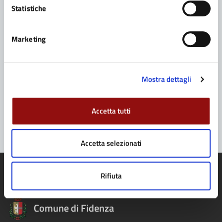
Contatta il Comune
Statistiche
Leggi le domande frequenti
Marketing
Richiedi assistenza
Prenota appuntamento
Mostra dettagli
Problemi in città
Segnala disservizio
Accetta tutti
Accetta selezionati
Rifiuta
Comune di Fidenza