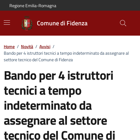
Vai al contenuto principale
Vai alla navigazione del sito
Vai al piede di pagina
Regione Emilia-Romagna
Comune di Fidenza
Home
/
Novità
/
Avvisi
/
Bando per 4 istruttori tecnici a tempo indeterminato da assegnare al
settore tecnico del Comune di Fidenza
Bando per 4 istruttori
tecnici a tempo
indeterminato da
assegnare al settore
tecnico del Comune di