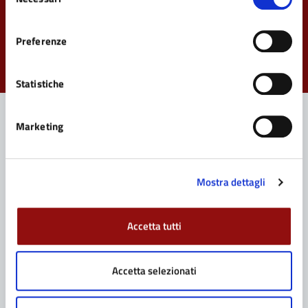
del
Quanto sono chiare le informazioni su questa
consenso
pagina?
Preferenze
Valuta da 1 a 5 stelle la pagina
Valuta 1 stelle su 5
Valuta 2 stelle su 5
Valuta 3 stelle su 5
Valuta 4 stelle su 5
Valuta 5 stelle su 5
Statistiche
Marketing
Contatta il Comune
Leggi le domande frequenti
Mostra dettagli
Richiedi assistenza
Accetta tutti
Prenota appuntamento
Problemi in città
Accetta selezionati
Segnala disservizio