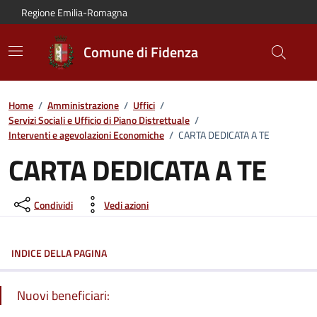
Vai al contenuto principale
Vai alla navigazione del sito
Vai al piede di pagina
Regione Emilia-Romagna
Comune di Fidenza
Home
/
Amministrazione
/
Uffici
/
Servizi Sociali e Ufficio di Piano Distrettuale
/
Interventi e agevolazioni Economiche
/
CARTA DEDICATA A TE
CARTA DEDICATA A TE
Condividi
Vedi azioni
INDICE DELLA PAGINA
Nuovi beneficiari: