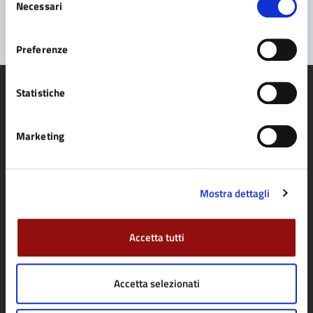
Segnala disservizio
Necessari
del
consenso
Preferenze
Statistiche
Marketing
Comune di Fidenza
AMMINISTRAZIONE
Mostra dettagli
Organi di governo
Aree amministrative
Accetta tutti
Uffici
Enti e fondazioni
Accetta selezionati
Politici