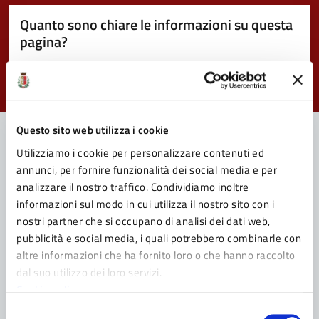
Quanto sono chiare le informazioni su questa
pagina?
Valuta da 1 a 5 stelle la pagina
Valuta 1 stelle su 5
Valuta 2 stelle su 5
Valuta 3 stelle su 5
Valuta 4 stelle su 5
Valuta 5 stelle su 5
Questo sito web utilizza i cookie
Utilizziamo i cookie per personalizzare contenuti ed
Contatta il Comune
annunci, per fornire funzionalità dei social media e per
analizzare il nostro traffico. Condividiamo inoltre
Leggi le domande frequenti
informazioni sul modo in cui utilizza il nostro sito con i
nostri partner che si occupano di analisi dei dati web,
Richiedi assistenza
pubblicità e social media, i quali potrebbero combinarle con
altre informazioni che ha fornito loro o che hanno raccolto
Prenota appuntamento
dal suo utilizzo dei loro servizi.
Cookie policy
Problemi in città
Selezione