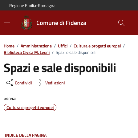
Vai al contenuto principale
Vai alla navigazione del sito
Vai al piede di pagina
Regione Emilia-Romagna
Comune di Fidenza
Home
/
Amministrazione
/
Uffici
/
Cultura e progetti europei
/
Biblioteca Civica M. Leoni
/
Spazi e sale disponibili
Spazi e sale disponibili
Condividi
Vedi azioni
Servizi
Cultura e progetti europei
INDICE DELLA PAGINA