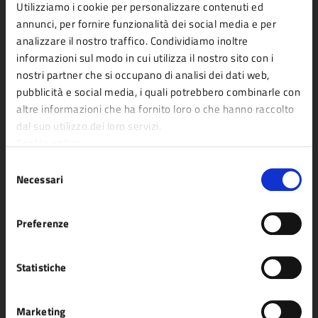
Utilizziamo i cookie per personalizzare contenuti ed
Politici
annunci, per fornire funzionalità dei social media e per
Personale amministrativo
analizzare il nostro traffico. Condividiamo inoltre
informazioni sul modo in cui utilizza il nostro sito con i
Documenti e dati
nostri partner che si occupano di analisi dei dati web,
pubblicità e social media, i quali potrebbero combinarle con
altre informazioni che ha fornito loro o che hanno raccolto
CATEGORIE DI SERVIZIO
dal suo utilizzo dei loro servizi.
Agricoltura e pesca
Imprese e commercio
Cookie policy
Ambiente
Mobilità e trasporti
Selezione
Necessari
del
Anagrafe e stato civile
Salute, benessere e
consenso
Appalti pubblici
assistenza
Preferenze
Autorizzazioni
Tributi, finanze e
Catasto e urbanistica
contravvenzioni
Statistiche
Cultura e tempo libero
Turismo
Educazione e formazione
Vita lavorativa
Marketing