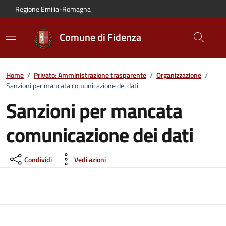
Vai al contenuto principale
Vai alla navigazione del sito
Vai al piede di pagina
Regione Emilia-Romagna
Comune di Fidenza
Home
/
Privato: Amministrazione trasparente
/
Organizzazione
/
Sanzioni per mancata comunicazione dei dati
Sanzioni per mancata
comunicazione dei dati
Condividi
Vedi azioni