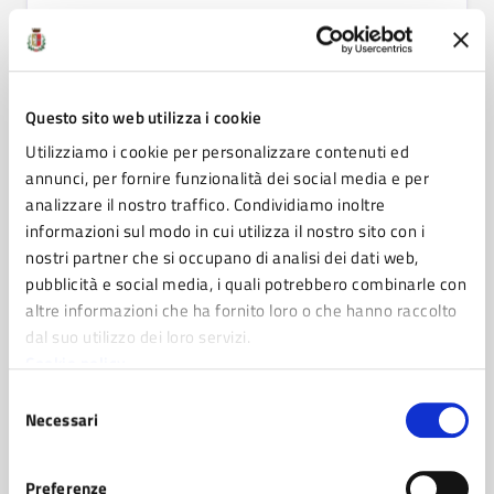
Avviso rivolto alle organizzazioni private per
raccogliere le candidature a supporto, a titolo
non oneroso, della compilazione on-line delle
domande per partecipare all'avviso pubblico
Questo sito web utilizza i cookie
finalizzato alla raccolta delle domande dei
cittadini che necessitano di un sostegno
Utilizziamo i cookie per personalizzare contenuti ed
economico per il pagamento dei canoni di
annunci, per fornire funzionalità dei social media e per
locazione nel mercato privato.
analizzare il nostro traffico. Condividiamo inoltre
informazioni sul modo in cui utilizza il nostro sito con i
VAI ALLA PAGINA
nostri partner che si occupano di analisi dei dati web,
pubblicità e social media, i quali potrebbero combinarle con
altre informazioni che ha fornito loro o che hanno raccolto
dal suo utilizzo dei loro servizi.
AVVISO
Cookie policy
Avviso di selezione per il conferimento di
Selezione
incarico di responsabilità del servizio di
Necessari
del
Polizia Locale
consenso
VAI ALLA PAGINA
Preferenze